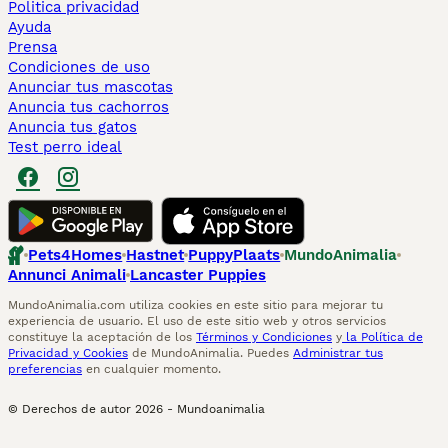
Politica privacidad
Ayuda
Prensa
Condiciones de uso
Anunciar tus mascotas
Anuncia tus cachorros
Anuncia tus gatos
Test perro ideal
Pets4Homes
Hastnet
PuppyPlaats
MundoAnimalia
Annunci Animali
Lancaster Puppies
MundoAnimalia.com utiliza cookies en este sitio para mejorar tu
experiencia de usuario. El uso de este sitio web y otros servicios
constituye la aceptación de los
Términos y Condiciones
y
la Política de
Privacidad y Cookies
de MundoAnimalia. Puedes
Administrar tus
preferencias
en cualquier momento.
© Derechos de autor
2026
-
Mundoanimalia