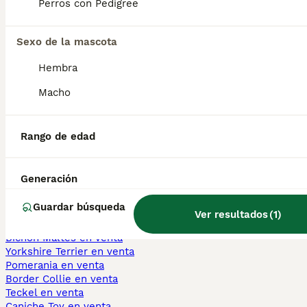
Perros con Pedigree
Is a Thai Ridgeback a good
family dog?
Sexo de la mascota
Hembra
Why is Thai Ridgeback rare?
Macho
Rango de edad
¿Cuánto cuesta un cachorro
de Thai Ridgeback?
Generación
Guardar búsqueda
Perros Cachorros En Venta
Ver resultados
(
1
)
Chihuahua en venta
Bichón Maltés en venta
Yorkshire Terrier en venta
Pomerania en venta
Border Collie en venta
Teckel en venta
Caniche Toy en venta