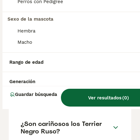
encontrar una aceptación entusiasta y una
Perros con Pedigree
presencia cada vez mayor en todo el mundo.
Sexo de la mascota
¿Cómo es el carácter de un
Hembra
terrier?
Macho
¿Cómo saber si un terrier es
Rango de edad
puro?
Generación
¿Cuánto cuesta un Terrier
Guardar búsqueda
Ver resultados
(
0
)
Negro Ruso?
¿Son cariñosos los Terrier
Negro Ruso?