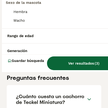
Sexo de la mascota
Teckel miniatura merle choco
Hembra
Macho
Teckel Miniatura
11 semanas
1
Edad
Sexo
Rango de edad
Laura 677983742 - 613283995 🤍*Precioso macho de teckel miniatura arlequín merle chocolate*🤍 ¿Buscas un nuevo compañero para tu hogar? ❤️ Tenemos preciosos cachorros listos para encontrar una familia responsable. ✅ Vacunados ✅ Desparasitados ✅ Cartilla sanitaria ✅ Garantías incluidas ✅ Máxima atención y cuidado Se hacen envíos a toda España: Andalucía: Almería, Cádiz, Córdoba, Granada, Huelva, Jaén, Málaga, Sevilla.Aragón: Huesca, Teruel, Zaragoza.Asturias: Oviedo.Baleares: Palma.Canarias: Las Palmas de Gran Canaria, Santa Cruz de Tenerife.Cantabria: Santander.Castilla-La Mancha: Albacete, Ciudad Real, Cuenca, Guadalajara, Toledo.Castilla y León: Ávila, Burgos, León, Palencia, Salamanca, Segovia, Soria, Valladolid, Zamora.Cataluña: Barcelona, Gerona (Girona), Lérida (Lleida), Tarragona.Comunidad Valenciana: Alicante, Castellón de la Plana, Valencia.Extremadura: Badajoz, Cáceres.Galicia: La Coruña (A Coruña), Lugo, Orense (Ourense), Pontevedra.La Rioja: Logroño.Madrid: Madrid.Murcia: Murcia.Navarra: Pamplona.País Vasco: Bilbao (Vizcaya), San Sebastián (Guipúzcoa), Vitoria (Álava). 🐾 Cachorros sanos, sociables y criados con mucho cariño. 📲 ¡Pregunta sin compromiso por disponibilidad, fotos y precios por mensaje privado!
Generación
Criador
Con Afijo
Identidad Verificada
Alicante
,
Alicante
Guardar búsqueda
Ver resultados
(
3
)
Preguntas frecuentes
¿Cuánto cuesta un cachorro
de Teckel Miniatura?