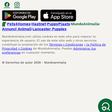
Pets4Homes
Hastnet
PuppyPlaats
MundoAnimalia
Annunci Animali
Lancaster Puppies
MundoAnimalia.com utiliza cookies en este sitio para mejorar tu
experiencia de usuario. El uso de este sitio web y otros servicios
constituye la aceptación de los
Términos y Condiciones
y
la Política de
Privacidad y Cookies
de MundoAnimalia. Puedes
Administrar tus
preferencias
en cualquier momento.
© Derechos de autor
2026
-
Mundoanimalia