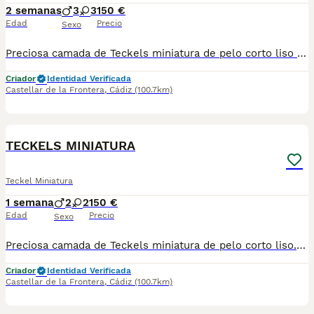
2 semanas
3
3
150 €
Edad
Precio
Sexo
Preciosa camada de Teckels miniatura de pelo corto liso compuesta de 4 arlequines/ merle chocolate y dos chocolates. Padres miniatura de pelo corto madre chocolate y padre arlequín chocolate. Soy criador profesional con núcleo zoológico Para más información 621325499 !!! EL PRECIO ES EL DE RESERVA QUE SE DESCUENTA DEL PRECIO FINAL !!!
Criador
Identidad Verificada
Castellar de la Frontera
,
Cádiz
(100.7km)
8
TECKELS MINIATURA
Teckel Miniatura
1 semana
2
2
150 €
Edad
Precio
Sexo
Preciosa camada de Teckels miniatura de pelo corto liso. Está compuesta por dos hembras merle/ arlequines plata y dos machos negro fuego. Nacieron la semana pasada de madre negra fuego mini y padre merle/arlequin plata. Se entregan con un mes y medio con sus vacunas y desparasitaciones. Más información 621325499 !!! EL PRECIO ES EL DE RESERVA QUE SE DESCUENTA DEL PRECIO FINAL !!!
Criador
Identidad Verificada
Castellar de la Frontera
,
Cádiz
(100.7km)
3