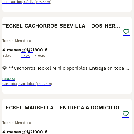
Los Barrios
,
Cádiz
(106.5km)
1
TECKEL CACHORROS SEEVILLA - DOS HERMANAS
Teckel Miniatura
4 meses
1
1
800 €
Edad
Precio
Sexo
🐶 **Cachorros Teckel Mini disponibles Entrega en toda España** Si buscas un Teckel Mini criado con dedicación, salud y una excelente socialización desde sus primeras semanas de vida, estaremos encantados de ayudarte. 🚚 Realizamos entregas en toda España, con especial frecuencia en **Andalucía**: Sevilla, Málaga, Cádiz, Córdoba, Granada, Jaén, Huelva y Almería. También entregamos habitualmente en Marbella, Jerez de la Frontera, Estepona, Fuengirola, Benalmádena, Mijas, Dos Hermanas y cualquier punto de España. **Entrega 100% a contrarreembolso.** No tendrás que adelantar el importe del cachorro. Lo recibirás en la puerta de tu casa mediante transporte especializado y podrás comprobar que todo está correcto antes de realizar el pago. Nuestros cachorros se entregan: ✅ Vacunados y desparasitados según su edad. ✅ Con microchip, cartilla veterinaria y documentación al día. ✅ Revisados veterinariamente antes de salir de nuestras instalaciones. ✅ Procedentes de excelentes líneas, seleccionadas por salud, carácter y morfología. ✅ Perfectamente socializados y acostumbrados al contacto diario con personas. ✅ Iniciados en el aprendizaje para hacer sus necesidades sobre empapador, facilitando su adaptación al nuevo hogar. ✅ Con asesoramiento personalizado antes y después de la entrega. Nuestro objetivo no es vender un cachorro más. Queremos que cada familia reciba un compañero sano, equilibrado y criado con el máximo cuidado desde el primer día. 📩 Si deseas fotografías, vídeos o más información, escríbenos por privado. Estaremos encantados de ayudarte a encontrar el compañero perfecto670864332
Criador
Córdoba
,
Córdoba
(129.2km)
1
TECKEL MARBELLA - ENTREGA A DOMICILIO
Teckel Miniatura
4 meses
1
1
900 €