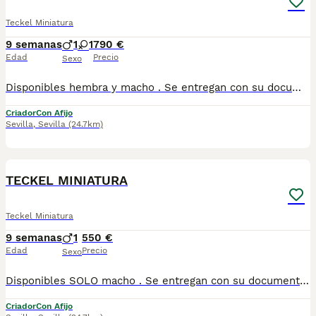
Teckel Miniatura
9 semanas
1
1
790 €
Edad
Precio
Sexo
Disponibles hembra y macho . Se entregan con su documentación al día . Posibilidad de envio a la peninsula .Más información llamadas o whatsapp al 673 011 600 Pvp desde 790
Criador
Con Afijo
Sevilla
,
Sevilla
(24.7km)
2
TECKEL MINIATURA
Teckel Miniatura
9 semanas
1
550 €
Edad
Precio
Sexo
Disponibles SOLO macho . Se entregan con su documentación al día . Posibilidad de envio a la peninsula .Más información llamadas o whatsapp al 673 011 600 Pvp 550
Criador
Con Afijo