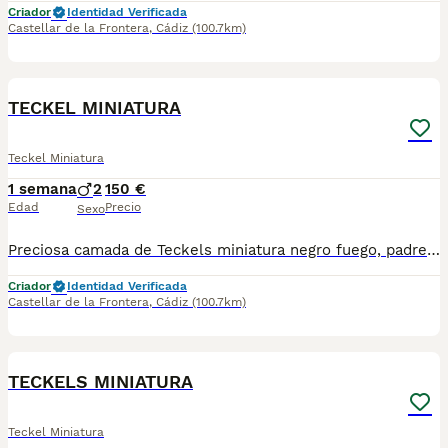
Criador
Identidad Verificada
Castellar de la Frontera
,
Cádiz
(100.7km)
7
TECKEL MINIATURA
Teckel Miniatura
1 semana
2
150 €
Edad
Precio
Sexo
Preciosa camada de Teckels miniatura negro fuego, padre arlequín plata y madre negra fuego ambos miniatura. Se entregan con un mes y medio con sus dos vacunas y desparasitaciones. Para más información 621325499 !! EL PRECIO ES EL DE RESERVA QUE SE DESCUENTA DEL PRECIO FINAL !!
Criador
Identidad Verificada
Castellar de la Frontera
,
Cádiz
(100.7km)
9
TECKELS MINIATURA
Teckel Miniatura