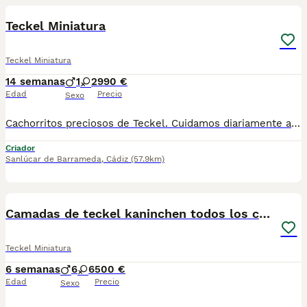
Teckel Miniatura
Teckel Miniatura
14 semanas
1
2
990 €
Edad
Precio
Sexo
Cachorritos preciosos de Teckel. Cuidamos diariamente a nuestros cachorritos. Somos profesionales con años de experiencia. Entregamos con Revisión Veterinaria, Factura de compra, garantía vírica, formulario de reconocimiento de raza pura, junto con su cartilla de vacunación y desparasitacion al día de la entrega. Hacemos envíos a toda la península y Baleares. Transportamos y entregamos nosotros mismos a nuestros cachorros. Posibilidad de pago contrareembolso. Para más información no dude en contactar con nosotros. TLF: 649297709. Solo atiendo wasap o tlf. Gracias
Criador
Sanlúcar de Barrameda
,
Cádiz
(57.9km)
8
5
Camadas de teckel kaninchen todos los colores
Teckel Miniatura
6 semanas
6
6
500 €
Edad
Precio
Sexo