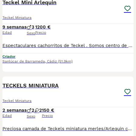
Teckel Mini Arlequin
Teckel Miniatura
9 semanas
3
1200 €
Edad
Precio
Sexo
Espectaculares cachorritos de Teckel . Somos centro de mascotas con años de experiencia. Diariamente cuidamos y mimamos a nuestros cachorros. Los entregamos con toda su documentación. Revisión Veterinaria, Factura de compra, garantía vírica, formulario de reconocimiento de raza pura, junto con su cartilla de vacunación y desparasitacion al día de la entrega. Hacemos envíos a toda la península y Baleares mediante servicio propio de transporte. Posibilidad de pago contrareembolso. Para más información no dude en contactar con nosotros. TLF: 649297709
Criador
Sanlúcar de Barrameda
,
Cádiz
(51.9km)
7
TECKELS MINIATURA
Teckel Miniatura
2 semanas
2
2
150 €
Edad
Precio
Sexo
Preciosa camada de Teckels miniatura merles/Arlequin chocolates de pelo corto liso. 2 machos y dos hembras. Se entregan con sus vacunas y desparasitacion al mes y medio de vida. Padre Arlequín chocolate y madre chocolate ambos miniatura. Para más información 621325499 EL PRECIO ES EL DE RESERVA QUE SE DESCUENTA DEL PRECIO FINAL