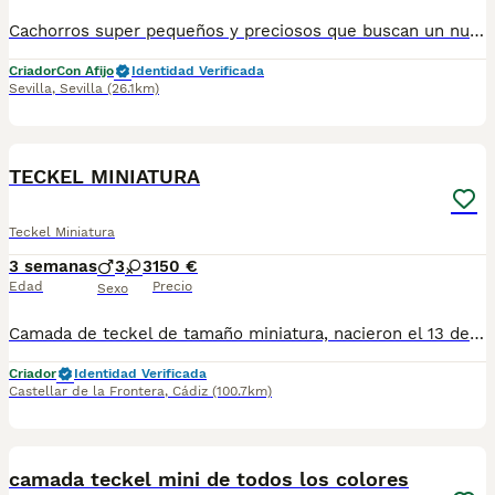
Cachorros super pequeños y preciosos que buscan un nuevo hogar. Excelentes líneas de sangre. Se entregan con las vacunas al día y revisiones de veterinario. Pueden preguntarnos cualquier duda, disponibles para verlos en persona. Somos de Sevilla, pero podemos entregarlo en cualquier parte de España. telefono: 696598617
Criador
Con Afijo
Identidad Verificada
Sevilla
,
Sevilla
(26.1km)
7
TECKEL MINIATURA
Teckel Miniatura
3 semanas
3
3
150 €
Edad
Precio
Sexo
Camada de teckel de tamaño miniatura, nacieron el 13 de Julio, estarían disponible para reservarlos, una vez cumplan mes y medio/ dos meses se entregan con sus cartillas, vacunas y desparasitaciones. Si se quiere en la reserva ofrezco posibilidad de hacer contrato para dar seguridad y confianza al comprador. " EL PRECIO ES EL DE RESERVA " Más info. 621325499
Criador
Identidad Verificada
Castellar de la Frontera
,
Cádiz
(100.7km)
22
5
camada teckel mini de todos los colores