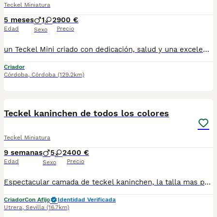
Teckel Miniatura
5 meses
1
2
900 €
Edad
Precio
Sexo
un Teckel Mini criado con dedicación, salud y una excelente socialización desde sus primeras semanas de vida, estaremos encantados de ayudarte. 🚚 Realizamos entregas en toda España, con especial frecuencia en Andalucía: Sevilla, Málaga, Cádiz, Córdoba, Granada, Jaén, Huelva y Almería. También entregamos habitualmente en Marbella, Jerez de la Frontera, Estepona, Fuengirola, Benalmádena, Mijas, Dos Hermanas y cualquier punto de España. Entrega 100% a contrarreembolso. No tendrás que adelantar el importe del cachorro. Lo recibirás en la puerta de tu casa mediante transporte especializado y podrás comprobar que todo está correcto antes de realizar el pago. Nuestros cachorros se entregan: ✅ Vacunados y desparasitados según su edad. ✅ Con microchip, cartilla veterinaria y documentación al día. ✅ Revisados veterinariamente antes de salir de nuestras instalaciones. ✅ Procedentes de excelentes líneas, seleccionadas por salud, carácter y morfología. ✅ Perfectamente socializados y acostumbrados al contacto diario con personas. ✅ Iniciados en el aprendizaje para hacer sus necesidades sobre empapador, facilitando su adaptación al nuevo hogar.670864332
Criador
Córdoba
,
Córdoba
(129.2km)
7
Teckel kaninchen de todos los colores
Teckel Miniatura
9 semanas
5
2
400 €
Edad
Precio
Sexo
Espectacular camada de teckel kaninchen, la talla mas pequeña de la raza. Machos y hembras arlequín chocolate, chocolates y macho negro fuego. Precio desde 400€. Solo respondo al 667 45 21 49. Criados en ambiente familiar Y sociabilizados, se entregan con 60 dias , vacunas acordes a la edad de entrega, desparacitaciones, cartilla y revisión veterinaria.
Criador
Con Afijo
Identidad Verificada
Utrera
,
Sevilla
(16.7km)