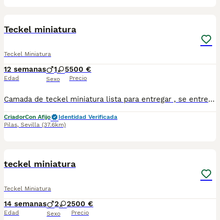
6
Teckel miniatura
Teckel Miniatura
12 semanas
1
5
500 €
Edad
Precio
Sexo
Camada de teckel miniatura lista para entregar , se entregan desparasitados externa y internamente y vacunados de parvovirus y moquillo , con informe veterinario antes de la entrega , recién revisados .
Criador
Con Afijo
Identidad Verificada
Pilas
,
Sevilla
(37.6km)
8
teckel miniatura
Teckel Miniatura
14 semanas
2
2
500 €
Edad
Precio
Sexo