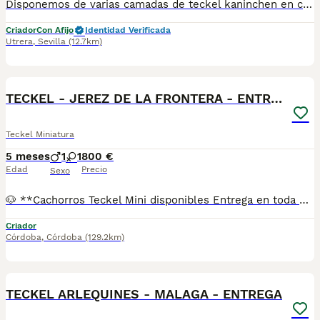
Disponemos de varias camadas de teckel kaninchen en colores arlequín chocolate, chocolate, arlequín plata, negros.... tanto machos como hembras. Se entregarían a partir de los dos meses, con la vacuna acorde a la edad de entrega, desparacitaciones, cartilla y revisión veterinaria, sociabilizados y criados en ambiente familiar. Precio desde 500. Solo respondo al 667452149.
Criador
Con Afijo
Identidad Verificada
Utrera
,
Sevilla
(12.7km)
1
TECKEL - JEREZ DE LA FRONTERA - ENTREGA
Teckel Miniatura
5 meses
1
1
800 €
Edad
Precio
Sexo
🐶 **Cachorros Teckel Mini disponibles Entrega en toda España** Si buscas un Teckel Mini criado con dedicación, salud y una excelente socialización desde sus primeras semanas de vida, estaremos encantados de ayudarte. 🚚 Realizamos entregas en toda España, con especial frecuencia en **Andalucía**: Sevilla, Málaga, Cádiz, Córdoba, Granada, Jaén, Huelva y Almería. También entregamos habitualmente en Marbella, Jerez de la Frontera, Estepona, Fuengirola, Benalmádena, Mijas, Dos Hermanas y cualquier punto de España. **Entrega 100% a contrarreembolso.** No tendrás que adelantar el importe del cachorro. Lo recibirás en la puerta de tu casa mediante transporte especializado y podrás comprobar que todo está correcto antes de realizar el pago. Nuestros cachorros se entregan: ✅ Vacunados y desparasitados según su edad. ✅ Con microchip, cartilla veterinaria y documentación al día. ✅ Revisados veterinariamente antes de salir de nuestras instalaciones. ✅ Procedentes de excelentes líneas, seleccionadas por salud, carácter y morfología. ✅ Perfectamente socializados y acostumbrados al contacto diario con personas. ✅ Iniciados en el aprendizaje para hacer sus necesidades sobre empapador, facilitando su adaptación al nuevo hogar. ✅ Con asesoramiento personalizado antes y después de la entrega. Nuestro objetivo no es vender un cachorro más. Queremos que cada familia reciba un compañero sano, equilibrado y criado con el máximo cuidado desde el primer día. 📩 Si deseas fotografías, vídeos o más información, escríbenos por privado. Estaremos encantados de ayudarte a encontrar el compañero perfecto670864332 KOKOKOKOKO
Criador
Córdoba
,
Córdoba
(129.2km)
1
TECKEL ARLEQUINES - MALAGA - ENTREGA