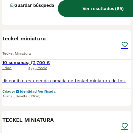
Guardar búsqueda
Ver resultados
(
69
)
Criador
Con Afijo
Lucena del Puerto
,
Huelva
(73.1km)
7
BOOST
teckel miniatura
Teckel Miniatura
10 semanas
2
700 €
Edad
Precio
Sexo
disponible estupenda camada de teckel miniatura de los mas pequeños y bonitos en esta raza color chocolate color muy especial con una linea y genetica impresionante estan vacunados desparasitado y con la cartilla del veterinario hacemos envio a toda españa con posibilidad de contrarembolso llamanos y te informamos cachorros criado en ambiente familiar todos nuestros cachorros se entregan con contrato
Criador
Identidad Verificada
Arahal
,
Sevilla
(30km)
2
BOOST
TECKEL MINIATURA