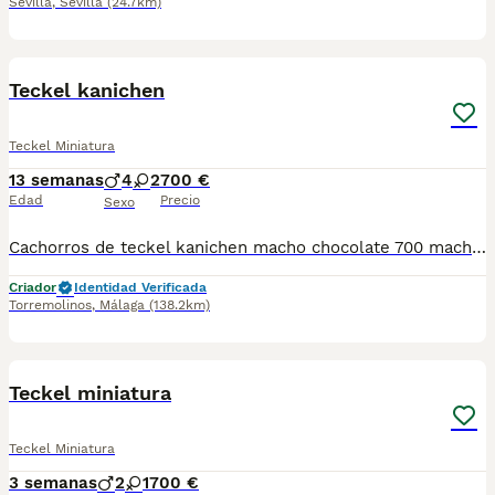
Sevilla
,
Sevilla
(24.7km)
1
ADVANCED
Teckel kanichen
Teckel Miniatura
13 semanas
4
2
700 €
Edad
Precio
Sexo
Cachorros de teckel kanichen macho chocolate 700 macho merli 900 macho negro 500 hembra negra 700 hembra chocolate 900
Criador
Identidad Verificada
Torremolinos
,
Málaga
(138.2km)
4
Teckel miniatura
Teckel Miniatura
3 semanas
2
1
700 €