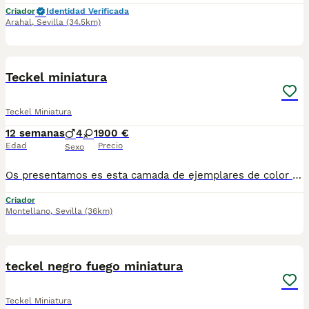
Criador
Identidad Verificada
Arahal
,
Sevilla
(34.5km)
5
Teckel miniatura
Teckel Miniatura
12 semanas
4
1
900 €
Edad
Precio
Sexo
Os presentamos es esta camada de ejemplares de color chocolate liso con ojos azules se entrega con toda la documentación al día, hacemos envíos a toda España y cuando el perrito llegue a su casa lo pagaría (contrareembolso). Puedes ver más ejemplares en nuestro Tik Tok: @pirobullcriadero @ctrocaninopirobull8 Para más información puedes hablarnos al 694401478
Criador
Montellano
,
Sevilla
(36km)
21
teckel negro fuego miniatura
Teckel Miniatura