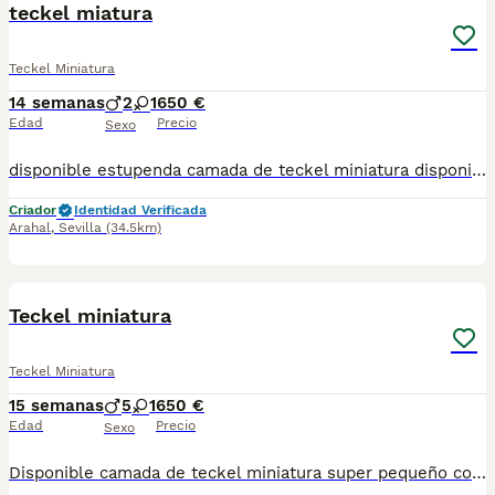
teckel miatura
Teckel Miniatura
14 semanas
2
1
650 €
Edad
Precio
Sexo
disponible estupenda camada de teckel miniatura disponible hay tanto macho como hembras color chocolate un color muy especial en esta raza con una morfologia impresionante estan vacunados desparasitado y con la cartilla del veterinario hacemos envio a toda españa con posibilidad de contrarembolso llamanos y te informamos cachorros criado en ambiente familiar
Criador
Identidad Verificada
Arahal
,
Sevilla
(34.5km)
21
Teckel miniatura
Teckel Miniatura
15 semanas
5
1
650 €
Edad
Precio
Sexo
Disponible camada de teckel miniatura super pequeño con unos colores super exclusivo están vacunados desparasitado y con la cartilla del veterinario enviamos a toda España con posibilidad de contrareembolso llámanos y te informamos criado en ambiente familiar