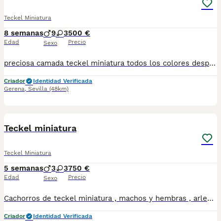
Teckel Miniatura
8 semanas
9
3
500 €
Edad
Precio
Sexo
preciosa camada teckel miniatura todos los colores desparacitados interna externamemte revisión veterinaria vacunación al día cartilla de vacunación dóciles y no les criados en ambiente familiar listos para entrega negro fuego machos 500€ negro fuego hembras 600€ chocolate macho 700€ chocolate hembra 800€ arlequín plata 850€ arlequín chocolate ojos celestes 1100€
Criador
Identidad Verificada
Gerena
,
Sevilla
(48km)
9
1
Teckel miniatura
Teckel Miniatura
5 semanas
3
3
750 €
Edad
Precio
Sexo
Cachorros de teckel miniatura , machos y hembras , arlequin chocolate ,arlequin , plata , chocolate solido y negro y fuego sólido , se entregarán desparasitados y vacunados con arreglo.a su edad , criados en ambiente familiar , totalmente sociavilizados . Precio según colores , a partir de 750 €
Criador
Identidad Verificada