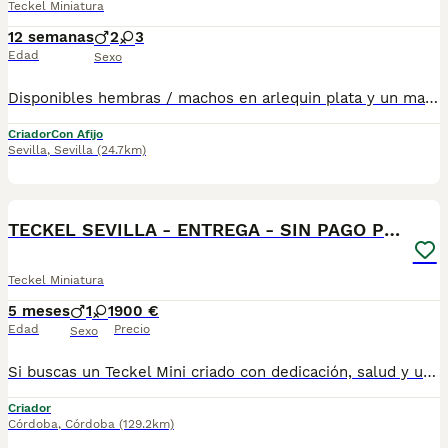
Teckel Miniatura
12 semanas
2
3
Edad
Sexo
Disponibles hembras / machos en arlequin plata y un macho negro fuego. Se entregan con su documentación al día , posibilidad de envio a la peninsula . Más información llamadas o whatsapp 673 011 600 Macho negro fuego 550 Arlequines plata machos 790 y hembra 890€
Criador
Con Afijo
Sevilla
,
Sevilla
(24.7km)
1
BOOST
TECKEL SEVILLA - ENTREGA - SIN PAGO POR ADELANTADO
Teckel Miniatura
5 meses
1
1
900 €
Edad
Precio
Sexo
Si buscas un Teckel Mini criado con dedicación, salud y una excelente socialización desde sus primeras semanas de vida, estaremos encantados de ayudarte. 🚚 Realizamos entregas en toda España, con especial frecuencia en Andalucía: Sevilla, Málaga, Cádiz, Córdoba, Granada, Jaén, Huelva y Almería. También entregamos habitualmente en Marbella, Jerez de la Frontera, Estepona, Fuengirola, Benalmádena, Mijas, Dos Hermanas y cualquier punto de España. Entrega 100% a contrarreembolso. No tendrás que adelantar el importe del cachorro. Lo recibirás en la puerta de tu casa mediante transporte especializado y podrás comprobar que todo está correcto antes de realizar el pago. Nuestros cachorros se entregan: ✅ Vacunados y desparasitados según su edad. ✅ Con microchip, cartilla veterinaria y documentación al día. ✅ Revisados veterinariamente antes de salir de nuestras instalaciones. ✅ Procedentes de excelentes líneas, seleccionadas por salud, carácter y morfología. ✅ Perfectamente socializados y acostumbrados al contacto diario con personas. ✅ Iniciados en el aprendizaje para hacer sus necesidades sobre empapador, facilitando su adaptación al nuevo hogar.670864332
Criador
Córdoba
,
Córdoba
(129.2km)