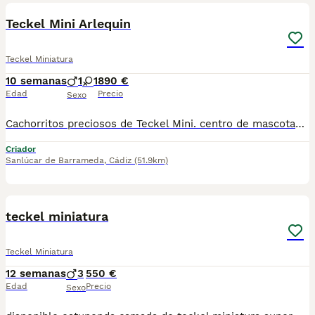
Teckel Mini Arlequin
Teckel Miniatura
10 semanas
1
1
890 €
Edad
Precio
Sexo
Cachorritos preciosos de Teckel Mini. centro de mascotas con años de experiencia. Cuidamos diariamente a nuestros cachorritos. Entregamos con Revisión Veterinaria, Factura de compra, garantía vírica, formulario de reconocimiento de raza pura, junto con su cartilla de vacunación y desparasitacion al día de la entrega. Hacemos envíos a toda la península y Baleares. Transportamos y entregamos nosotros mismos a nuestros cachorros. Posibilidad de pago contrareembolso. Para más información no dude en contactar con nosotros. TLF: 649297709. Solo atiendo wasap o tlf. Gracias
Criador
Sanlúcar de Barrameda
,
Cádiz
(51.9km)
10
teckel miniatura
Teckel Miniatura
12 semanas
3
550 €
Edad
Precio
Sexo