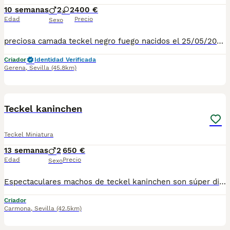
10 semanas
2
2
400 €
Edad
Precio
Sexo
preciosa camada teckel negro fuego nacidos el 25/05/2026 desparacitados interna externamente revisión veterinaria vacunación al día cartilla de vacunación, dóciles y nobles criados en ambiente familiar listos para entrega fotos vídeos wasap 699269293 1 machos 550€ 1 hembras 650€ 1macho 400€ 1 hembra 400€
Criador
Identidad Verificada
Gerena
,
Sevilla
(45.8km)
4
3
Teckel kaninchen
Teckel Miniatura
13 semanas
2
650 €
Edad
Precio
Sexo
Espectaculares machos de teckel kaninchen son súper diminutos, criados en ambiente familiar se entregan vacunados y desparasitados ñ, posibilidad de enviar a cualquier punto de España
Criador
Carmona
,
Sevilla
(42.5km)
3