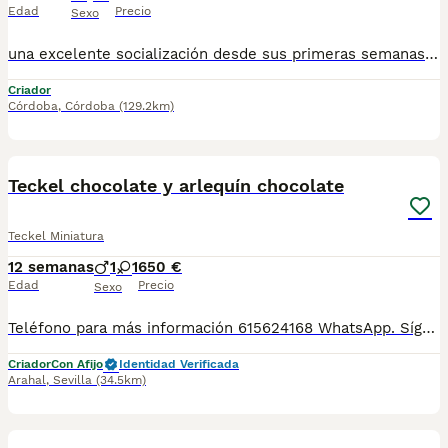
Edad
Precio
Sexo
una excelente socialización desde sus primeras semanas de vida, estaremos encantados de ayudarte. 🚚 Realizamos entregas en toda España, con especial frecuencia en Andalucía: Sevilla, Málaga, Cádiz, Córdoba, Granada, Jaén, Huelva y Almería. También entregamos habitualmente en Marbella, Jerez de la Frontera, Estepona, Fuengirola, Benalmádena, Mijas, Dos Hermanas y cualquier punto de España. Entrega 100% a contrarreembolso. No tendrás que adelantar el importe del cachorro. Lo recibirás en la puerta de tu casa mediante transporte especializado y podrás comprobar que todo está correcto antes de realizar el pago. Nuestros cachorros se entregan: ✅ Vacunados y desparasitados según su edad. ✅ Con microchip, cartilla veterinaria y documentación al día. ✅ Revisados veterinariamente antes de salir de nuestras instalaciones. ✅ Procedentes de excelentes líneas, seleccionadas por salud, carácter y morfología. ✅ Perfectamente socializados y acostumbrados al contacto diario con personas. ✅ Iniciados en el aprendizaje para hacer sus necesidades sobre empapador, facilitando su adaptación al nuevo hogar.670864332
Criador
Córdoba
,
Córdoba
(129.2km)
4
4
Teckel chocolate y arlequín chocolate
Teckel Miniatura
12 semanas
1
1
650 €
Edad
Precio
Sexo
Teléfono para más información 615624168 WhatsApp. Síguenos en Instagram y Tik: IMPERIO DE LA CAMPIÑA Cachorros teckel hembras y machos. Nuestra manera de trabajar siempre está basada en una cria y selección responsable respetando en todo momento el bienestar animal y criando a nuestros peques en un ambiente familiar. Se entregan con 60 dias en adelante desparasitados con cartilla y revisión veterinaria. Garantía sanitaria frente enfermedades viricas desde que salen de casa y durante el periodo de incubación. Entregamos en toda España, disponemos de transporte de mascotas legalizado, totalmente acondicionado y siempre bajo la supervision de profesionales. Los precios pueden variar según las características del cachorro.
Criador
Con Afijo
Identidad Verificada
Arahal
,
Sevilla
(34.5km)
12