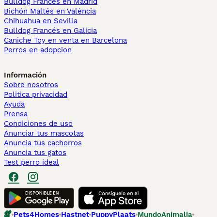
Bulldog Francés en Madrid
Bichón Maltés en València
Chihuahua en Sevilla
Bulldog Francés en Galicia
Caniche Toy en venta en Barcelona
Perros en adopcion
Información
Sobre nosotros
Politica privacidad
Ayuda
Prensa
Condiciones de uso
Anunciar tus mascotas
Anuncia tus cachorros
Anuncia tus gatos
Test perro ideal
Pets4Homes
Hastnet
PuppyPlaats
MundoAnimalia