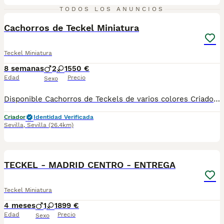
3
TODOS LOS ANUNCIOS
Cachorros de Teckel Miniatura
Teckel Miniatura
8 semanas
2
1
550 €
Edad
Precio
Sexo
Disponible Cachorros de Teckels de varios colores Criados en ambiente familiar Se entregan vacunados y desparasitados con su cartilla sanitaria y su contrato de garantía vírica y congénita Se envían a toda España con la opción de pagar contra reembolso: Madrid, Barcelona, Cádiz, Valencia, Málaga, Huelva, Huesca, Tarragona, Lleida, La Rioja, Salamanca, Lugo, Badajoz, Toledo, Segovia, Islas Baleares… Hembra roja 550€ Macho negro y fuego 550€ Macho chocolate sólido 750€ Macho arlequín plata 750€ Hembra arlequín plata 850€ Macho arlequin chocolate 850€ Hembra arlequín chocolate 950€ Teléfono de contacto 661154732
Criador
Identidad Verificada
Sevilla
,
Sevilla
(26.4km)
1
BOOST
TECKEL - MADRID CENTRO - ENTREGA
Teckel Miniatura
4 meses
1
1
899 €
Edad
Precio
Sexo