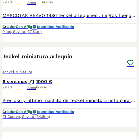
Edad
Precio
Sexo
MASCOTAS BRAVO 1986 teckel arlequines , negros fuegos y plata , chocolates , merle , .....etc El tamaño de todas las camadas que tenemos ahora es miniatura . Se entregan a los 2 meses de vida , con 3 desparasitaciones vacunados de parvovirus y moquillo . También antes de la entrega se le realizará una revisión completa. Se puede venir a visitar el criadero , ver a los padres y sus abuelos , podemos ensenar pedegree , afijo del criadero y documentación certificada de los padres libres de enfermedades y las líneas morfológicas alemanas . Nuestro números de ventas nos avalan . Tenemos varios machos campeones de Andalucía
Criador
Con Afijo
Identidad Verificada
Pilas
,
Sevilla
(37.6km)
6
1
Teckel miniatura arlequín
Teckel Miniatura
6 semanas
1
1000 €
Edad
Precio
Sexo
Precioso y último machito de teckel miniatura listo para entregar. Todos nuestros cachorros se cría en ambiente familiar y en las mejores condiciones de bienestar se, se entregan con. - cartilla veterinaria. - vacunas según edad. - desparasitado tanto interior como exterior. - certificado de salud. - garantías de seis meses genética. - contrato de compra y venta. - chip con pasaporte. - kit de bienvenida - y pienso inicial proplan. Para toda la información videos y fotos actuales no dudes en llamarnos al tlf 650628825
Criador
Con Afijo
Identidad Verificada
El Cuervo
,
Sevilla
(34.1km)
3