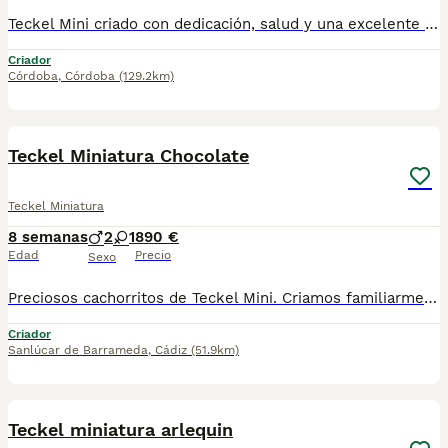
Teckel Mini criado con dedicación, salud y una excelente socialización desde sus primeras semanas de vida, estaremos encantados de ayudarte. 🚚 Realizamos entregas en toda España, con especial frecuencia en Andalucía: Sevilla, Málaga, Cádiz, Córdoba, Granada, Jaén, Huelva y Almería. También entregamos habitualmente en Marbella, Jerez de la Frontera, Estepona, Fuengirola, Benalmádena, Mijas, Dos Hermanas y cualquier punto de España. Entrega 100% a contrarreembolso. No tendrás que adelantar el importe del cachorro. Lo recibirás en la puerta de tu casa mediante transporte especializado y podrás comprobar que todo está correcto antes de realizar el pago. Nuestros cachorros se entregan: ✅ Vacunados y desparasitados según su edad. ✅ Con microchip, cartilla veterinaria y documentación al día. ✅ Revisados veterinariamente antes de salir de nuestras instalaciones. ✅ Procedentes de excelentes líneas, seleccionadas por salud, carácter y morfología. ✅ Perfectamente socializados y acostumbrados al contacto diario con personas. ✅ Iniciados en el aprendizaje para hacer sus necesidades sobre empapador, facilitando su adaptación al nuevo hogar.670864332...
Criador
Córdoba
,
Córdoba
(129.2km)
3
Teckel Miniatura Chocolate
Teckel Miniatura
8 semanas
2
1
890 €
Edad
Precio
Sexo
Preciosos cachorritos de Teckel Mini. Criamos familiarmente a nuestros cachorritos. Los entregamos con Revisión Veterinaria, Factura de compra, garantía vírica, formulario de reconocimiento de raza pura, junto con su cartilla de vacunación y desparasitacion al día de la entrega. Hacemos envíos a toda la península y Baleares. Transportamos y entregamos nosotros mismos a nuestros cachorros. Posibilidad de pago contrareembolso. Para más información no dude en contactar con nosotros. TLF: 649297709. Atiendo Wasap también. Gracias
Criador
Sanlúcar de Barrameda
,
Cádiz
(51.9km)
1
Teckel miniatura arlequin