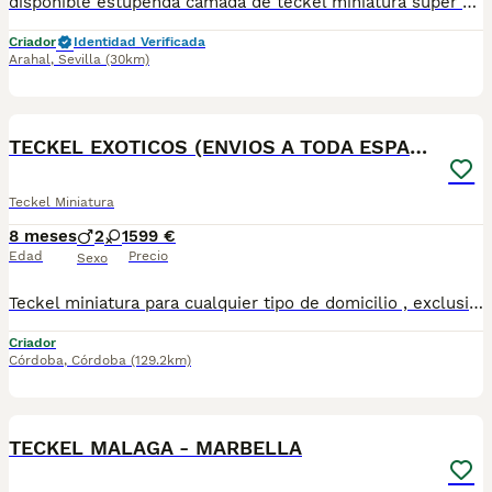
disponible estupenda camada de teckel miniatura super pequeño y super bonitos con una estructura impresionante estan vacunados desparasitado y con la cartilla del veterinario hacemos envio a toda españa con posibilidad de contrarembolso cachorros criado en ambiente familiar
Criador
Identidad Verificada
Arahal
,
Sevilla
(30km)
4
TECKEL EXOTICOS (ENVIOS A TODA ESPAÑA)
Teckel Miniatura
8 meses
2
1
599 €
Edad
Precio
Sexo
Teckel miniatura para cualquier tipo de domicilio , exclusivamente a personas que busquen un miembro mas de la familia , los cachorros se encuentran socializados y libres de cualquier tipo de enfermedad virica y congenita , son una autentica monada , tenemos disponibles machos y hembras , hacemos entregas a toda España personalmente 670864332
Criador
Córdoba
,
Córdoba
(129.2km)
1
TECKEL MALAGA - MARBELLA