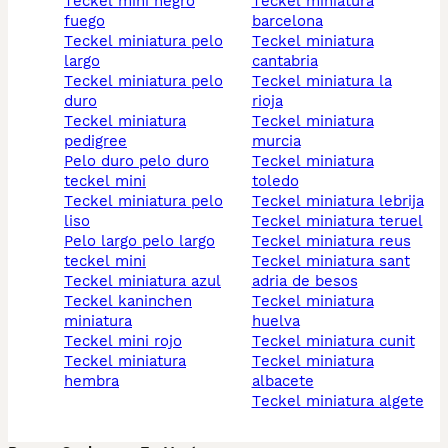
teckel mini negro
teckel miniatura
fuego
barcelona
teckel miniatura pelo
teckel miniatura
largo
cantabria
teckel miniatura pelo
teckel miniatura la
duro
rioja
teckel miniatura
teckel miniatura
pedigree
murcia
pelo duro pelo duro
teckel miniatura
teckel mini
toledo
teckel miniatura pelo
teckel miniatura lebrija
liso
teckel miniatura teruel
pelo largo pelo largo
teckel miniatura reus
teckel mini
teckel miniatura sant
teckel miniatura azul
adria de besos
teckel kaninchen
teckel miniatura
miniatura
huelva
teckel mini rojo
teckel miniatura cunit
teckel miniatura
teckel miniatura
hembra
albacete
teckel miniatura algete