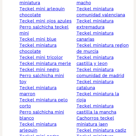
miniatura
macho
teckel mini arlequin
teckel miniatura
chocolate
comunidad valenciana
teckel mini ojos azules
teckel miniatura
perro salchicha teckel
extremadura
mini
teckel miniatura
teckel mini blue
canarias
teckel miniatura
teckel miniatura region
chocolate
de murcia
teckel mini tricolor
teckel miniatura
teckel miniatura merle
castilla y leon
teckel mini negro
teckel miniatura
perro salchicha mini
comunidad de madrid
toy
teckel miniatura
teckel miniatura
cataluna
marron
teckel miniatura la
teckel miniatura pelo
rioja
corto
teckel miniatura
perro salchicha mini
castilla la mancha
blanco
cachorros teckel
teckel miniatura
miniatura jaen
arlequin
teckel miniatura cadiz