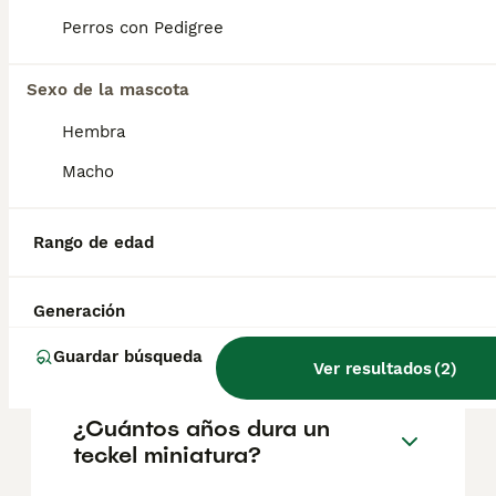
Piera
,
Barcelona
Perros con Pedigree
Sexo de la mascota
Preguntas frecuentes
Hembra
Macho
¿Cuánto cuesta un cachorro
de Teckel Miniatura?
Rango de edad
El coste medio de un cachorro de Teckel
Miniatura en España es de aproximadamente
922€, aunque los precios pueden variar
Generación
según factores como el pedigrí, la
reputación del criador y la ubicación.
Guardar búsqueda
Ver resultados
(
2
)
¿Cuántos años dura un
teckel miniatura?