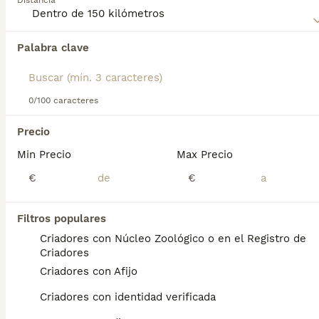
Distancia
información sobre esta raza de perro.
Palabra clave
Encontramos 0 Sussex Spaniel Cachorros en
venta en Azuqueca de Henares, Guadalajara.
Si deseas exactamente esta búsqueda guarda tu 
búsqueda y espera el resultado perfecto:
0/100 caracteres
Guardar búsqueda
Precio
Min Precio
Max Precio
Preguntas frecuentes
€
€
Filtros populares
¿Cuánto cuesta un spaniel
Criadores con Núcleo Zoológico o en el Registro de
de Sussex?
Criadores
Criadores con Afijo
El coste de adquisición de esta raza puede
variar según factores como el pedigrí, la
Criadores con identidad verificada
reputación del criador y la ubicación