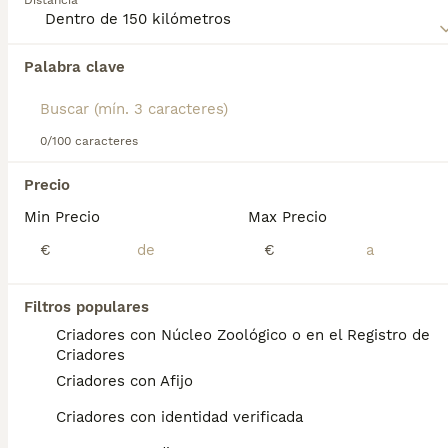
Distancia
información sobre esta raza de perro.
Palabra clave
Encontramos 0 Sussex Spaniel Cachorros en
venta en Úbeda, Jaén.
Si deseas exactamente esta búsqueda guarda tu 
búsqueda y espera el resultado perfecto:
0/100 caracteres
Guardar búsqueda
Precio
Min Precio
Max Precio
Preguntas frecuentes
€
€
Filtros populares
¿Cuánto cuesta un spaniel
Criadores con Núcleo Zoológico o en el Registro de
de Sussex?
Criadores
Criadores con Afijo
El coste de adquisición de esta raza puede
variar según factores como el pedigrí, la
Criadores con identidad verificada
reputación del criador y la ubicación