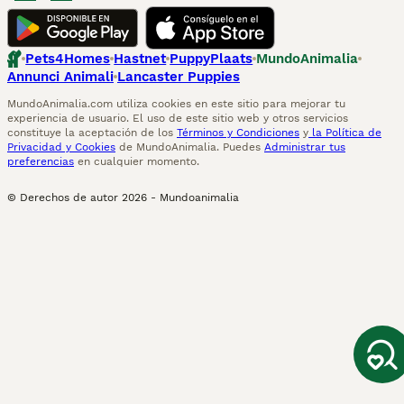
Pets4Homes
Hastnet
PuppyPlaats
MundoAnimalia
Annunci Animali
Lancaster Puppies
MundoAnimalia.com utiliza cookies en este sitio para mejorar tu
experiencia de usuario. El uso de este sitio web y otros servicios
constituye la aceptación de los
Términos y Condiciones
y
la Política de
Privacidad y Cookies
de MundoAnimalia. Puedes
Administrar tus
preferencias
en cualquier momento.
© Derechos de autor
2026
-
Mundoanimalia