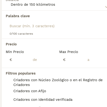
Distancia
compra de Spaniel Picardo para obtener información sobre
esta raza de perro.
Palabra clave
Encontramos 0 Spaniel Picardo Cachorros en
venta en Moncada, Valencia.
Si deseas exactamente esta búsqueda guarda tu 
búsqueda y espera el resultado perfecto:
0/100 caracteres
Guardar búsqueda
Precio
Min Precio
Max Precio
Preguntas frecuentes
€
€
Filtros populares
¿Son raros los spaniels de
Criadores con Núcleo Zoológico o en el Registro de
Picardía?
Criadores
Criadores con Afijo
Relativamente rara , esta raza combina el
encanto clásico del spaniel con la robustez y
Criadores con identidad verificada
versatilidad de un perro de caza