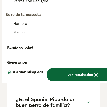
experimentado. De naturaleza trabajadora, el
Perros con Pedigree
spaniel de Picardía se adapta bien a la vida
suburbana con un dueño activo.
Sexo de la mascota
Hembra
¿Cuál es la raza de spaniel
más tranquila?
Macho
Rango de edad
¿Qué tamaño tiene un
Spaniel Azul de Picardía?
Generación
Guardar búsqueda
¿Cuánto cuesta un cachorro
Ver resultados
(
0
)
de Spaniel Picardo?
¿Es el Spaniel Picardo un
buen perro de familia?