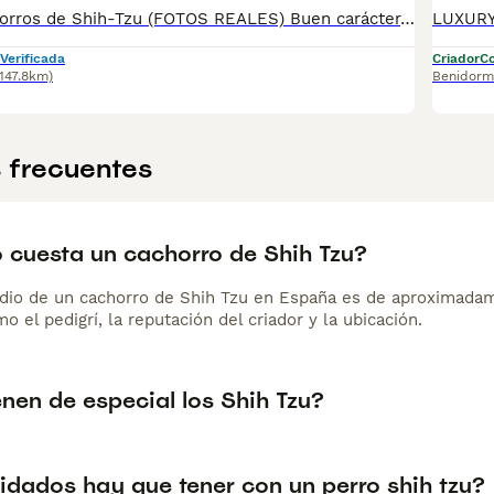
Excelentes cachorros de Shih-Tzu (FOTOS REALES) Buen carácter, equilibrado y con belleza acorde al standard. con garantía vírica y genética, se entregan vacunados desparasitado con microchip y pasaporte a su nombre.Kit de bienvenida, incluye manta, correa, collar, juguete, comedero, bebedero y saquito de pienso ,todo para dar la bienvenida a su nueva familia. Se envían fotos y vídeos sin compromiso. Caraby ☎️ 656840184 Le mandamos información sin compromiso de los cachorros disponibles, fotos reales de nuestros cachorros. Visitemos en Benidorm en : New Caraby 656 84 01 84 https://g.co/kgs/WqffMca
Verificada
Criador
Co
(147.8km)
Benidorm
 frecuentes
 cuesta un cachorro de Shih Tzu?
dio de un cachorro de Shih Tzu en España es de aproximadam
o el pedigrí, la reputación del criador y la ubicación.
nen de especial los Shih Tzu?
idados hay que tener con un perro shih tzu?