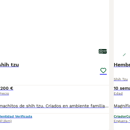
17
shih tzu
Hembri
Shih Tzu
1200 €
10 sem
Precio
Edad
Espectaculares machitos de shih tzu. Criados en ambiente familiar y socializados. Se entregan con vacunas al día, chip y pasaporte, garantía, pedigree, certificado veterinario y desparasitados. Se regala kit de bienvenida con pienso para los primeros días. Pon un shih tzu en tu vida. Muy chatos y con mucho pelo. Posibilidad de llevarlo a la puerta de tu casa.
dentidad Verificada
Criador
Co
47.2km)
Enguera
,