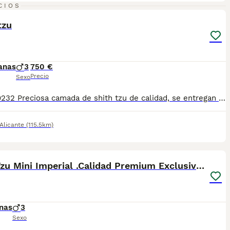
1
CIOS
tzu
anas
3
750 €
Precio
Sexo
685 679232 Preciosa camada de shith tzu de calidad, se entregan totalmente destetados y sus vacunas correspondientes, desparasitados interna y externamente, pasaporte y microchip, , contrato de garantia de salud. preferiblemente recogida en mano pero también podemos entregar en toda España mediante transporte de alta calidad preparado para animales y con posibilidad de pago contra reembolso Llámanos o háblanos por whats app, Teléfono 685 679 232
Alicante
(115.5km)
3
Shih-Tzu Mini Imperial .Calidad Premium Exclusivos
nas
3
Sexo