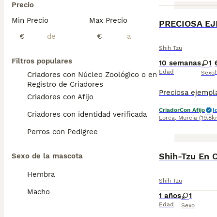
Precio
Min Precio
Max Precio
€
€
Shih Tzu
Filtros populares
10 semanas
1
Edad
Sexo
Criadores con Núcleo Zoológico o en el
Registro de Criadores
Criadores con Afijo
Criador
Con Afijo
I
Criadores con identidad verificada
Lorca
,
Murcia
(19.8k
Perros con Pedigree
Shih-Tzu En 
Sexo de la mascota
Hembra
Shih Tzu
Macho
1 años
1
Edad
Sexo