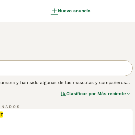
Nuevo anuncio
humana y han sido algunas de las mascotas y compañeros
 razón. Son brillantes, inteligentes y leales a sus dueños.
Clasificar por
Más reciente
 audacia y longevidad, estos perritos también son muy
mo en una casa.
ONADOS
ón sobre esta raza de perro.
ST