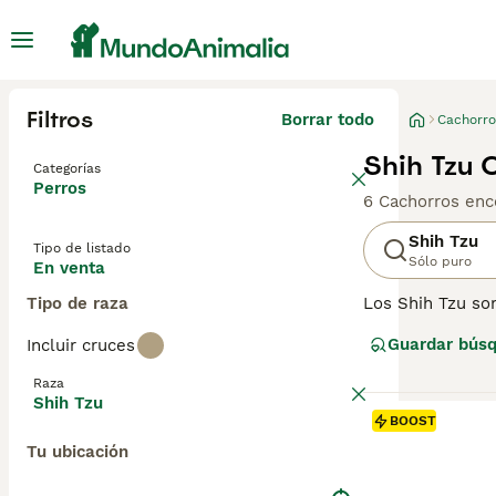
Filtros
Borrar todo
Cachorro
Shih Tzu 
Categorías
Perros
6 Cachorros enc
Shih Tzu
Tipo de listado
Sólo puro
En venta
Tipo de raza
Los Shih Tzu so
más populares en
Guardar bús
Incluir cruces
Compartir el ho
adaptables por 
Raza
Shih Tzu
Lee nuestra
pág
BOOST
Tu ubicación