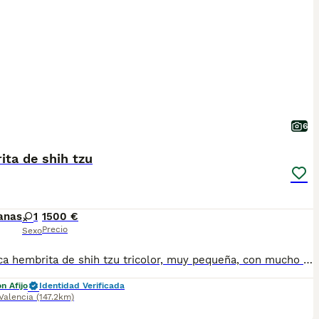
6
ta de shih tzu
anas
1
1500 €
Precio
Sexo
Magnífica hembrita de shih tzu tricolor, muy pequeña, con mucho pelo y muy chata. Criada en ambiente familiar y sociabilizada. Se entrega con vacunas al día, chip y pasaporte, garantía, pedigree, certificado veterinario y desparasitada. Muy cariñosa. Posibilidad de entrega en tu casa. Pequeña en tamaño, enorme en amor. Una shih tzu lista para llenar tu hogar de felicidad.
n Afijo
Identidad Verificada
Valencia
(147.2km)