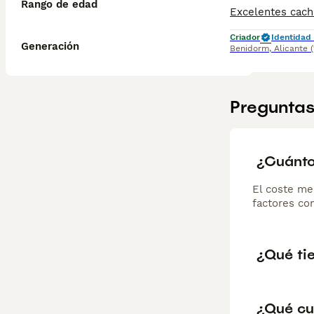
Rango de edad
Criador
Identidad 
Generación
Benidorm
,
Alicante
Preguntas
¿Cuánto
El coste me
factores com
¿Qué tie
¿Qué cu