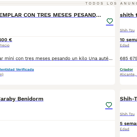
1
TODOS LOS ANUN
PRECIOSA EJEMPLAR CON TRES MESES PESANDO UN KILO
shith 
Shih Tzu
600 €
10 sem
Precio
Edad
Preciosa ejemplar mini con tres meses pesando un kilo Una auténtica pasada. Si estás buscando un compañero de vida. No lo dudes este es tu cachorro. Tranquila, noble,buena. Una calidad insuperable. Una densidad y calidad de pelo insuperable. Padres importados. Se entrega con las vacunas correspondientes a su edad y desparasitaciones su cartilla sanitaria. Garantía vírica y congénita, contrato de compraventa .Completamente revisado por veterinario. Criado en ambiente familiar. Criado con niños. En su entrega se regala un obsequio de bienvenida (incluye un saquito de pienso). Enviamos a toda España. Respondemos llamadas y WhatsApp. 642193710 solo WhatsApp. 624338248 llamadas y WhatsApp. Le atenderemos gustosamente
dentidad Verificada
Criador
m)
Alicante
,
11
1
Caraby Benidorm
Shih Tzu
5 sema
Edad