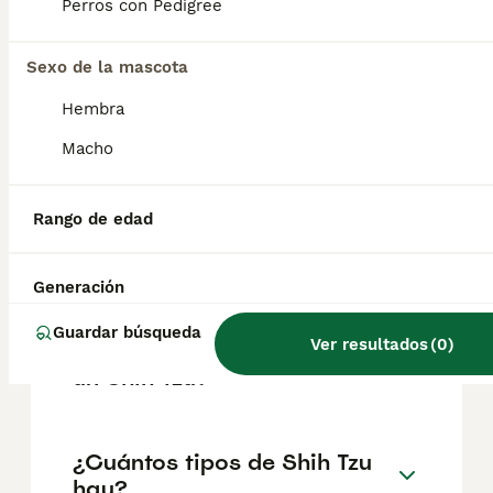
factores como el pedigrí, la reputación del
Perros con Pedigree
criador y la ubicación.
Sexo de la mascota
¿Qué tienen de especial los
Hembra
Shih Tzu?
Macho
¿Qué cuidados hay que
Rango de edad
tener con un perro shih tzu?
Generación
¿Cuál es la diferencia entre
Guardar búsqueda
Ver resultados
(
0
)
un cachorro Lhasa Apso y
un Shih Tzu?
¿Cuántos tipos de Shih Tzu
hay?