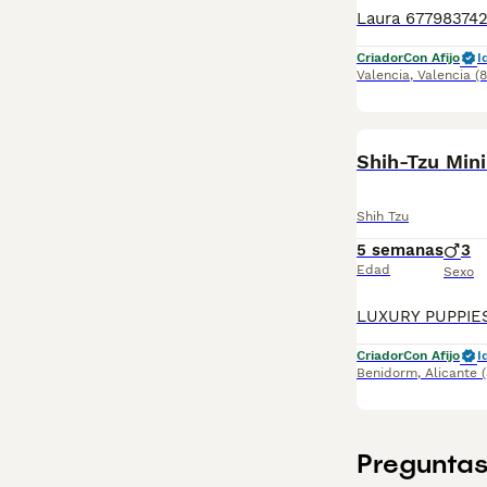
Criador
Con Afijo
I
Valencia
,
Valencia
(
Shih Tzu
5 semanas
3
Edad
Sexo
Criador
Con Afijo
I
Benidorm
,
Alicante
Preguntas