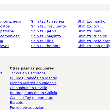
u montanejos
shih tzu torrevieja
shih tzu macho
 calpe
shih tzu crevillente
shih tzu toy
u paterna
shih tzu jativa
shih tzu mini
shih tzu sagunto
shih tzu tricolor
na
shih tzu liria
shih tzu pelo cor
 javea
shih tzu hembra
shih tzu con pedi
Otras páginas populares
ta
Teckel en Barcelona
Bulldog Francés en Madrid
Bichón Maltés en València
Chihuahua en Sevilla
Bulldog Francés en Galicia
Caniche Toy en venta en
Barcelona
Perros en adopcion