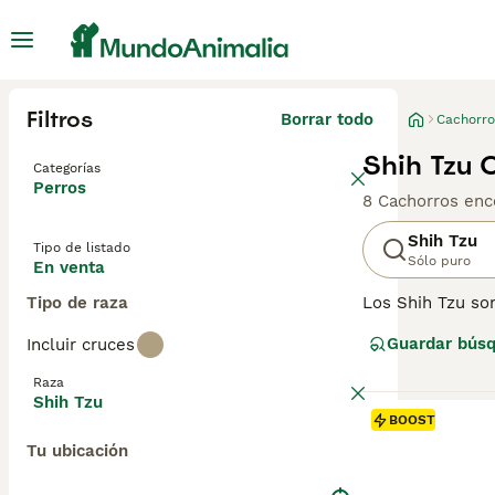
Filtros
Borrar todo
Cachorro
Shih Tzu 
Categorías
Perros
8 Cachorros enc
Shih Tzu
Tipo de listado
Sólo puro
En venta
Tipo de raza
Los Shih Tzu so
más populares en
Guardar bús
Incluir cruces
Compartir el ho
adaptables por 
Raza
Shih Tzu
Lee nuestra
pág
BOOST
Tu ubicación