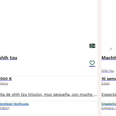
6
shih tzu
Machit
Shih Tzu
1500 €
10 sem
Precio
Edad
Magnífica hembrita de shih tzu tricolor, muy pequeña, con mucho pelo y muy chata. Criada en ambiente familiar y sociabilizada. Se entrega con vacunas al día, chip y pasaporte, garantía, pedigree, certificado veterinario y desparasitada. Muy cariñosa. Posibilidad de entrega en tu casa. Pequeña en tamaño, enorme en amor. Una shih tzu lista para llenar tu hogar de felicidad.
dentidad Verificada
Criador
Co
7.6km)
Enguera
,