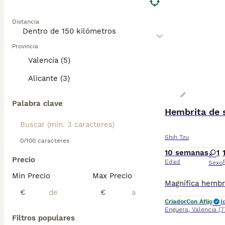
Distancia
Provincia
Valencia (5)
Alicante (3)
Palabra clave
Hembrita de 
Shih Tzu
0/100 caracteres
10 semanas
1
Precio
Edad
Sexo
Min Precio
Max Precio
€
€
Criador
Con Afijo
I
Enguera
,
Valencia
(7
Filtros populares