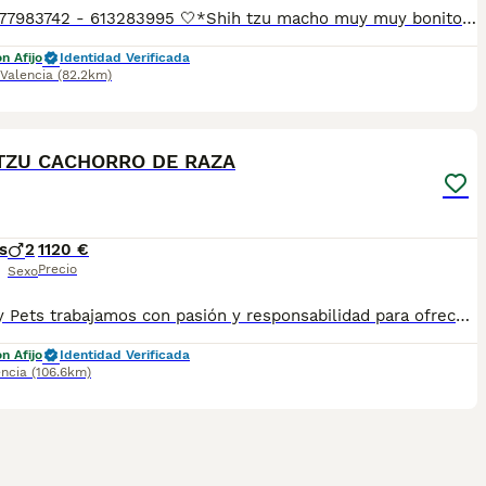
Laura 677983742 - 613283995 🤍*Shih tzu macho muy muy bonito es elndenlasnfotos*🤍 ¿Buscas un nuevo compañero para tu hogar? ❤️ Tenemos preciosos cachorros listos para encontrar una familia responsable. ✅ Vacunados ✅ Desparasitados ✅ Cartilla sanitaria ✅ Garantías incluidas ✅ Máxima atención y cuidado Se hacen envíos a toda España: Andalucía: Almería, Cádiz, Córdoba, Granada, Huelva, Jaén, Málaga, Sevilla.Aragón: Huesca, Teruel, Zaragoza.Asturias: Oviedo.Baleares: Palma.Canarias: Las Palmas de Gran Canaria, Santa Cruz de Tenerife.Cantabria: Santander.Castilla-La Mancha: Albacete, Ciudad Real, Cuenca, Guadalajara, Toledo.Castilla y León: Ávila, Burgos, León, Palencia, Salamanca, Segovia, Soria, Valladolid, Zamora.Cataluña: Barcelona, Gerona (Girona), Lérida (Lleida), Tarragona.Comunidad Valenciana: Alicante, Castellón de la Plana, Valencia.Extremadura: Badajoz, Cáceres.Galicia: La Coruña (A Coruña), Lugo, Orense (Ourense), Pontevedra.La Rioja: Logroño.Madrid: Madrid.Murcia: Murcia.Navarra: Pamplona.País Vasco: Bilbao (Vizcaya), San Sebastián (Guipúzcoa), Vitoria (Álava). 🐾 Cachorros sanos, sociables y criados con mucho cariño. 📲 ¡Pregunta sin compromiso por disponibilidad, fotos y precios por mensaje privado!
n Afijo
Identidad Verificada
Valencia
(82.2km)
3
TZU CACHORRO DE RAZA
s
2
1120 €
Precio
Sexo
En Tutty Pets trabajamos con pasión y responsabilidad para ofrecerte compañeros de vida sanos, equilibrados y con todas las garantías. Te garantizamos: ✅ Vacunas correspondientes a su edad. ✅ Cartilla veterinaria. ✅ Desparasitación interna y externa. ✅ Pasaporte y microchip. ✅ Garantías víricas y congénitas. ✅ Contrato de compraventa sellado por la empresa. ✅ Envíos a toda la península (según kilometraje). ✅ Financiación a medida de 6 a 48 meses, con y sin intereses. 💕 Listo para encontrar una familia que le quiera para toda la vida. 📩 Solicita más información sin compromiso. 🐶 Tutty Pets, donde nacen grandes compañeros.
n Afijo
Identidad Verificada
encia
(106.6km)