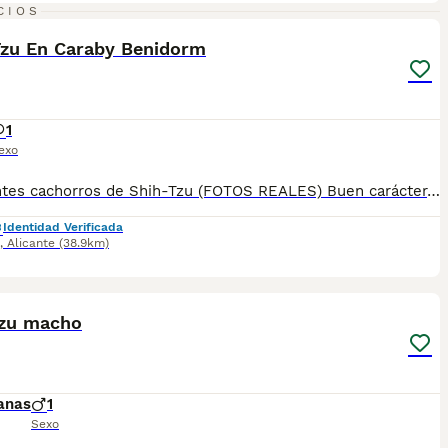
11
1
CIOS
Tzu En Caraby Benidorm
1
exo
Excelentes cachorros de Shih-Tzu (FOTOS REALES) Buen carácter, equilibrado y con belleza acorde al standard. con garantía vírica y genética, se entregan vacunados desparasitado con microchip y pasaporte a su nombre.Kit de bienvenida, incluye manta, correa, collar, juguete, comedero, bebedero y saquito de pienso ,todo para dar la bienvenida a su nueva familia. Se envían fotos y vídeos sin compromiso. Caraby ☎️ 656840184 Le mandamos información sin compromiso de los cachorros disponibles, fotos reales de nuestros cachorros. Visitemos en Benidorm en : New Caraby 656 84 01 84 https://g.co/kgs/WqffMca
Identidad Verificada
,
Alicante
(38.9km)
4
tzu macho
anas
1
Sexo