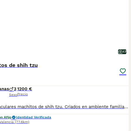
17
os de shih tzu
anas
3
1200 €
Precio
Sexo
Espectaculares machitos de shih tzu. Criados en ambiente familiar y socializados. Se entregan con vacunas al día, chip y pasaporte, garantía, pedigree, certificado veterinario y desparasitados. Se regala kit de bienvenida con pienso para los primeros días. Pon un shih tzu en tu vida. Muy chatos y con mucho pelo. Posibilidad de llevarlo a la puerta de tu casa.
n Afijo
Identidad Verificada
Valencia
(77.6km)