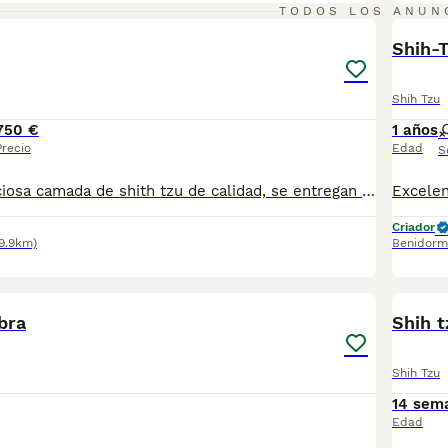
1
TODOS LOS ANUN
Shih-
Shih Tzu
750 €
1 años
Precio
Edad
S
685 679232 Preciosa camada de shith tzu de calidad, se entregan totalmente destetados y sus vacunas correspondientes, desparasitados interna y externamente, pasaporte y microchip, , contrato de garantia de salud. preferiblemente recogida en mano pero también podemos entregar en toda España mediante transporte de alta calidad preparado para animales y con posibilidad de pago contra reembolso Llámanos o háblanos por whats app, Teléfono 685 679 232
Criador
9.9km)
Benidorm
4
bra
Shih 
Shih Tzu
14 sem
Edad