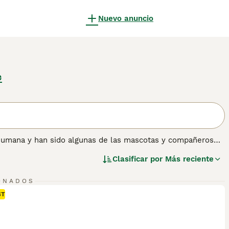
Nuevo anuncio
e
humana y han sido algunas de las mascotas y compañeros
 razón. Son brillantes, inteligentes y leales a sus dueños.
Clasificar por
Más reciente
 audacia y longevidad, estos perritos también son muy
mo en una casa.
ONADOS
ón sobre esta raza de perro.
ST