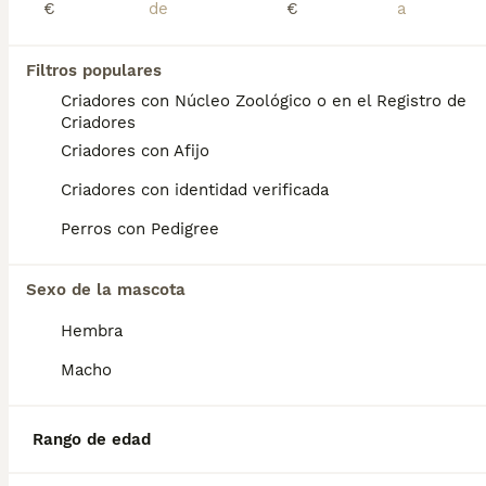
€
€
Preguntas frecuentes
Filtros populares
Criadores con Núcleo Zoológico o en el Registro de
Criadores
¿Cuánto cuesta un cachorro
Criadores con Afijo
de Shih Tzu?
Criadores con identidad verificada
El coste medio de un cachorro de Shih Tzu
en España es de aproximadamente 690€,
Perros con Pedigree
aunque los precios pueden variar según
factores como el pedigrí, la reputación del
Sexo de la mascota
criador y la ubicación.
Hembra
¿Qué tienen de especial los
Macho
Shih Tzu?
Rango de edad
¿Qué cuidados hay que