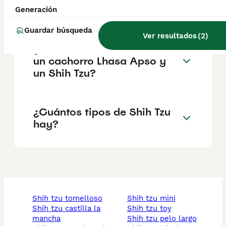
tener con un perro shih tzu?
Generación
Guardar búsqueda
Ver resultados
(
2
)
¿Cuál es la diferencia entre
un cachorro Lhasa Apso y
un Shih Tzu?
¿Cuántos tipos de Shih Tzu
hay?
shih tzu tomelloso
shih tzu mini
shih tzu castilla la
shih tzu toy
mancha
shih tzu pelo largo