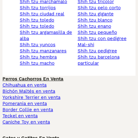
shih tzu marchamalo
shih tzu tricolor
shih tzu torrijos
shih tzu pelo corto
shih tzu ciudad real
shih tzu gigante
shih tzu toledo
shih tzu blanco
shih tzu toledo
shih tzu enano
shih tzu argamasilla de
shih tzu pequeño
alba
shih tzu con pedigree
shih tzu yuncos
mal-shi
shih tzu manzanares
shih tzu pedigree
shih tzu hembra
shih tzu barcelona
shih tzu macho
particular
Perros Cachorros En Venta
Chihuahua en venta
Bichón Maltés en venta
Yorkshire Terrier en venta
Pomerania en venta
Border Collie en venta
Teckel en venta
Caniche Toy en venta