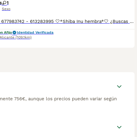
s
1
Sexo
📲Laura 677983742 - 613283995 🤍*Shiba Inu hembra*🤍 ¿Buscas un nuevo compañero para tu hogar? ❤️ Tenemos preciosos cachorros listos para encontrar una familia responsable. ✅ Vacunados ✅ Desparasitados ✅ Cartilla sanitaria ✅ Garantías incluidas ✅ Máxima atención y cuidado Se hacen envíos a toda España: Andalucía: Almería, Cádiz, Córdoba, Granada, Huelva, Jaén, Málaga, Sevilla.Aragón: Huesca, Teruel, Zaragoza.Asturias: Oviedo.Baleares: Palma.Canarias: Las Palmas de Gran Canaria, Santa Cruz de Tenerife.Cantabria: Santander.Castilla-La Mancha: Albacete, Ciudad Real, Cuenca, Guadalajara, Toledo.Castilla y León: Ávila, Burgos, León, Palencia, Salamanca, Segovia, Soria, Valladolid, Zamora.Cataluña: Barcelona, Gerona (Girona), Lérida (Lleida), Tarragona.Comunidad Valenciana: Alicante, Castellón de la Plana, Valencia.Extremadura: Badajoz, Cáceres.Galicia: La Coruña (A Coruña), Lugo, Orense (Ourense), Pontevedra.La Rioja: Logroño.Madrid: Madrid.Murcia: Murcia.Navarra: Pamplona.País Vasco: Bilbao (Vizcaya), San Sebastián (Guipúzcoa), Vitoria (Álava). 🐾 Cachorros sanos, sociables y criados con mucho cariño. 📲 ¡Pregunta sin compromiso por disponibilidad, fotos y precios por mensaje privado!
n Afijo
Identidad Verificada
Alicante
(109.1km)
mente 756€, aunque los precios pueden variar según