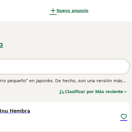
Nuevo anuncio
a
"perro pequeño" en japonés. De hecho, son una versión más
os originalmente como perros de caza y de trabajo. Los
Clasificar por
Más reciente
edor y, a lo largo de los años, se han ganado una
25
1
e de la diversión.
ión sobre esta raza de perro.
 Inu Hembra