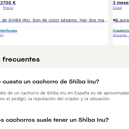
2
700 €
3 mese
Precio
Edad
Preciosa camada de SHIBA INU. Son de color sésamo. Hay dos machos y dos hembras. Se entregan vacunados, desparasitados, con microchip y con pasaporte. Criados en ambiente familiar y en plena naturaleza. Su bienestar es nuestra felicidad. La alimentación natural, el amor, el aire libre, la socialización, -entre otros factores-, son clave para que nuestros peques crezcan saludables y equilibrados. Estamos ubicados en el campo, en la falda de Sierra Espuña Región de Murcia) Más información al tlf 670598974 (Rosa)
Verificada
Criador
Co
m)
Alicante
,
 frecuentes
 cuesta un cachorro de Shiba Inu?
dio de un cachorro de Shiba Inu en España es de aproximada
o el pedigrí, la reputación del criador y la ubicación.
s cachorros suele tener un Shiba Inu?