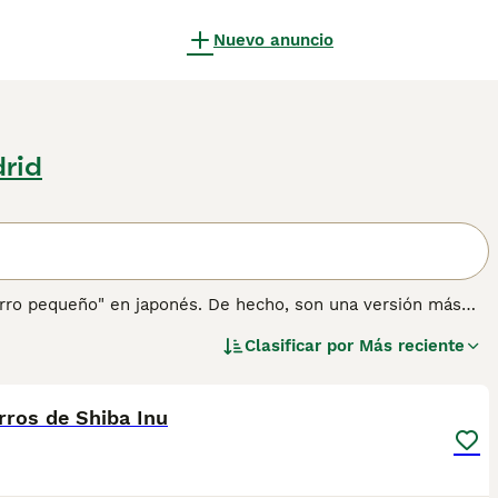
Nuevo anuncio
rid
"perro pequeño" en japonés. De hecho, son una versión más
os originalmente como perros de caza y de trabajo. Los
Clasificar por
Más reciente
edor y, a lo largo de los años, se han ganado una
5
e de la diversión.
ión sobre esta raza de perro.
rros de Shiba Inu