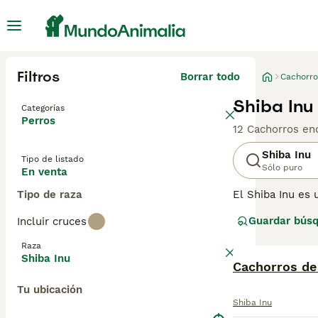
Filtros
Borrar todo
Cachorro
Shiba Inu
Categorías
Perros
12 Cachorros en
Shiba Inu
Tipo de listado
Sólo puro
En venta
Tipo de raza
El Shiba Inu es 
pequeña de un Ak
Guardar bús
Incluir cruces
Shiba Inu siempr
reputación en s
Raza
Shiba Inu
Lee nuestra
Cachorros de
pág
Tu ubicación
Shiba Inu