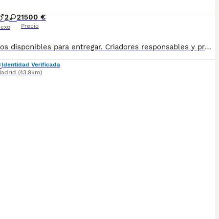
2
2
1500 €
Precio
exo
Cachorros disponibles para entregar. Criadores responsables y profesionales. Desconfía de precios económicos , compraventas y demás . En nuestro criadero puedes ver a los ejemplares con sus padres y conocer dónde y cómo los criamos. Es muy importante . WEB altodelpago.es Tlf 679 67 30 10
Identidad Verificada
adrid
(43.9km)