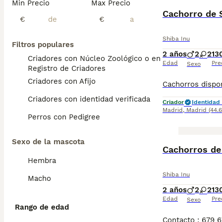
Min Precio
Max Precio
Cachorro de 
€
€
Shiba Inu
Filtros populares
2 años
2
2
13
Criadores con Núcleo Zoológico o en el
Edad
Pre
Sexo
Registro de Criadores
Criadores con Afijo
Criadores con identidad verificada
Criador
Identidad 
Madrid
,
Madrid
(44.
Perros con Pedigree
Sexo de la mascota
Cachorros de
Hembra
Shiba Inu
Macho
2 años
2
2
13
Edad
Pre
Sexo
Rango de edad