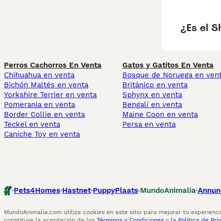
¿Es el S
Perros Cachorros En Venta
Gatos y Gatitos En Venta
Chihuahua en venta
Bosque de Noruega en ven
Bichón Maltés en venta
Británico en venta
Yorkshire Terrier en venta
Sphynx en venta
Pomerania en venta
Bengalí en venta
Border Collie en venta
Maine Coon en venta
Teckel en venta
Persa en venta
Caniche Toy en venta
Pets4Homes
Hastnet
PuppyPlaats
MundoAnimalia
Annun
MundoAnimalia.com utiliza cookies en este sitio para mejorar tu experiencia
constituye la aceptación de los
Términos y Condiciones
y
la Política de Pri