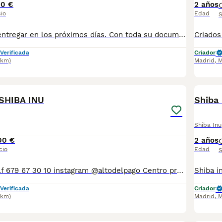
00 €
2 años
io
Edad
S
Cachorros para entregar en los próximos días. Con toda su documentación , cartilla veterinaria y garantía. Vacunados y desparasitados. Criados en el mejor ambiente , en plena naturaleza . Abrimos todos los días del año. Criadero reconocido altodelpago.es 34 679 67 30 10 Instagram : @altodelpago
Verificada
Criador
6km)
Madrid
,
M
4
SHIBA INU
Shiba 
Shiba Inu
00 €
2 años
cio
Edad
S
altodelpago.es tlf 679 67 30 10 instagram @altodelpago Centro profesional legal y autorizado, visitanos cualquier dia del año. Entregamos a nuestros ejemplares vacunados desparasitados con toda su documentación contrato de compravena garantía Pedimos seriedad. Contactar por llamada teléfonica para así darle una información más cercana y personal.
Verificada
Criador
6km)
Madrid
,
M
4