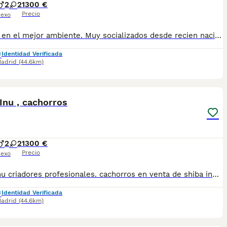
2
2
1300 €
Precio
exo
Criados en el mejor ambiente. Muy socializados desde recien nacidos Con todo en regla. Se entregan con todo el protocolo sanitario al día, cartilla, vacunas pertinentes a la edad, desparasitaciones internas y externas, contrato y garantías. Puede conocernos en altodelpago.es o en instagram @altodelpago Tlf y whastapp 679 67 30 10 Instalaciones en plena naturaleza. visitanos cualquier dia del año
Identidad Verificada
adrid
(44.6km)
5
Inu , cachorros
2
2
1300 €
Precio
exo
Shiba inu criadores profesionales. cachorros en venta de shiba inu Criadores responsables de la raza Criados en el mejor ambiente natural. 12000 m2 en plena naturaleza. altodelpago.es @altodelpago tlf 679 67 30 10 Contacta con nosotros para obtener una información más detallada y saber disponibilidad de nuestros ejemplares. pedimos seriedad
Identidad Verificada
adrid
(44.6km)
4