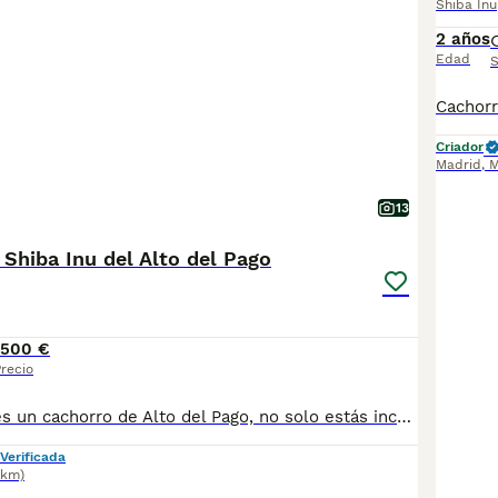
Shiba Inu
2 años
Edad
S
Criador
Madrid
,
M
13
Shiba Inu del Alto del Pago
1500 €
recio
Cuando adquieres un cachorro de Alto del Pago, no solo estás incorporando un perro a tu vida… estás eligiendo una forma de criar basada en la excelencia, la transparencia y el respeto absoluto por cada ejemplar. En nuestro criadero trabajamos con una selección muy cuidada de líneas, priorizando siempre la salud, el carácter y la estabilidad del cachorro. Cada camada es planificada con criterio, sin prisas y con un seguimiento constante desde el primer día. Creemos en hacer las cosas bien y en enseñarlas tal cual son. Por eso, abrimos las puertas de nuestra casa, mostramos nuestro día a día y acompañamos a cada familia con total cercanía y honestidad durante todo el proceso. Somos profesionales con todas las licencias en regla para poder ejercer esta maravillosa actividad, y no tenemos intermediarios, para adquirir un ejemplar de ALTO DEL PAGO, debes tratar personalmente con nosotros, venir a nuestra casa, donde conoceras nuestras espectaculares instalaciones, verás a los padres de los cachorros junto a los pequeñajos y podrás escoger a tu compañero. Los cachorros se entregan siempre con su completa documentación, microchip implantado, certificados de salud de los progenitores, vacunados y desparasitados. visita nuestra web altodelpago.es o conocenos en redes sociales : instagram @altodelpago Teléfono de atención al cliente : 679 67 30 10
Verificada
9km)