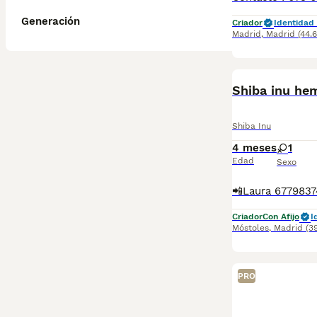
Generación
Criador
Identidad 
Madrid
,
Madrid
(44.
Shiba inu he
Shiba Inu
4 meses
1
Edad
Sexo
Criador
Con Afijo
I
Móstoles
,
Madrid
(3
PRO