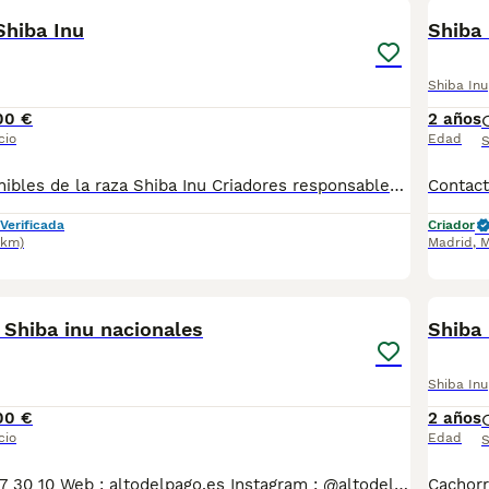
Shiba Inu
Shiba 
Shiba Inu
00 €
2 años
cio
Edad
S
Cachorros disponibles de la raza Shiba Inu Criadores responsables y profesionales. Exigimos seriedad. Posibilidad de ver a los ejemplares en su lugar de nacimiento junto con sus padres. Se entregan con toda su documentación en regla. tlf 679 67 30 10 preferimos una llamada teléfonica para resolver dudas, pero podeis conocernos en altodelpago.es intagram@altodelpago
Verificada
Criador
6km)
Madrid
,
M
4
 Shiba inu nacionales
Shiba 
Shiba Inu
00 €
2 años
cio
Edad
S
Contacto : 679 67 30 10 Web : altodelpago.es Instagram : @altodelpago Criados en ambiente familiar, en plena naturaleza. Se entregan con toda su documentación y cartilla. Posibilidad de visitarnos cualquier dia del año. Pedimos seriedad y responsabilidad.