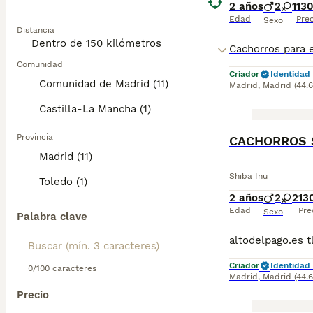
2 años
2
1
13
Edad
Prec
Sexo
Distancia
Comunidad
Criador
Identidad 
Comunidad de Madrid (11)
Madrid
,
Madrid
(44.
Castilla-La Mancha (1)
Provincia
CACHORROS 
Madrid (11)
Shiba Inu
Toledo (1)
2 años
2
2
13
Edad
Pre
Sexo
Palabra clave
Criador
Identidad 
0/100 caracteres
Madrid
,
Madrid
(44.
Precio