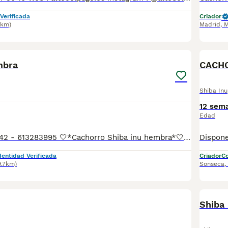
Verificada
Criador
6km)
Madrid
,
M
6
1
mbra
CACHO
Shiba Inu
12 sem
Edad
📲Laura 677983742 - 613283995 🤍*Cachorro Shiba inu hembra*🤍 ¿Buscas un nuevo compañero para tu hogar? ❤️ Tenemos preciosos cachorros listos para encontrar una familia responsable. ✅ Vacunados ✅ Desparasitados ✅ Cartilla sanitaria ✅ Garantías incluidas ✅ Máxima atención y cuidado Se hacen envíos a toda España: Andalucía: Almería, Cádiz, Córdoba, Granada, Huelva, Jaén, Málaga, Sevilla.Aragón: Huesca, Teruel, Zaragoza.Asturias: Oviedo.Baleares: Palma.Canarias: Las Palmas de Gran Canaria, Santa Cruz de Tenerife.Cantabria: Santander.Castilla-La Mancha: Albacete, Ciudad Real, Cuenca, Guadalajara, Toledo.Castilla y León: Ávila, Burgos, León, Palencia, Salamanca, Segovia, Soria, Valladolid, Zamora.Cataluña: Barcelona, Gerona (Girona), Lérida (Lleida), Tarragona.Comunidad Valenciana: Alicante, Castellón de la Plana, Valencia.Extremadura: Badajoz, Cáceres.Galicia: La Coruña (A Coruña), Lugo, Orense (Ourense), Pontevedra.La Rioja: Logroño.Madrid: Madrid.Murcia: Murcia.Navarra: Pamplona.País Vasco: Bilbao (Vizcaya), San Sebastián (Guipúzcoa), Vitoria (Álava). 🐾 Cachorros sanos, sociables y criados con mucho cariño. 📲 ¡Pregunta sin compromiso por disponibilidad, fotos y precios por mensaje privado!
dentidad Verificada
Criador
Co
9.7km)
Sonseca
,
Shiba 