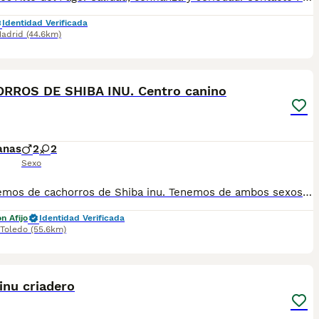
Identidad Verificada
adrid
(44.6km)
3
RROS DE SHIBA INU. Centro canino
anas
2
2
Sexo
Disponemos de cachorros de Shiba inu. Tenemos de ambos sexos. DISTINTOS COLORES. * Hay varios cachorros, tanto hembras como machos para poder elegir. Son cachorros nacionales, criados por nosotros, en nuestro centro, con pedigrí, Inscritos en el Libro de Orígenes Canino de España de la Federación Cinologica, se entregan con una garantía sanitaria escrita y contrato de compraventa, desparasitados y vacunados. A los padres les hemos realizado pruebas genéticas con marcadores de ADN para determinar que están libres de una serie de enfermedades: √ Mielopatía degenerativa, DM. √ Gangliosidosis, GM1. √ Laxitud de cadera 1. (Displasia) √ Laxitud de cadera 2. (Displasia) √ Hiperuricemia (HUU). Lo ideal es venir al criadero, conocer la camada, interactuar con ellos, ver comportamiento, carácter, etc y valorar. Si se decide visitar el criadero, ruego sea previa cita para dedicarles el tiempo que necesiten y aclararles las dudas, ya que disponemos de educador canino para su asesoramiento. Si encaja en lo que buscan pueden pedirnos cita y venir a verlos. * ⁠También disponemos de otros, con distinto precio, en función del sexo, edad, si tramitamos o no su inscripción para el pedigrí, matices que verían en el criadero. Padres a la vista con excelente carácter y belleza. PIDA CITA Y AMPLIE INFORMACION POR TELEFONO 609369666 Estamos en Sonseca. Toledo, se puede recoger aquí o podemos enviar a domicilio. POSIBILIDAD DE PAGO FRACCIONADO.
n Afijo
Identidad Verificada
Toledo
(55.6km)
3
inu criadero