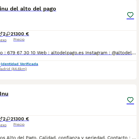
inu del alto del pago
2
2
1300 €
Precio
exo
Contacto : 679 67 30 10 Web : altodelpago.es Instagram : @altodelpago Criados en ambiente familiar, en plena naturaleza. Se entregan con toda su documentación y cartilla. Posibilidad de visitarnos cualquier dia del año. Pedimos seriedad y responsabilidad.
Identidad Verificada
adrid
(44.6km)
5
Inu
2
2
1300 €
Precio
exo
Cachorros Alto del Pago. Calidad, confianza y seriedad. Contacto : 679 67 30 10 Web : altodelpago.es Instagram : @altodelpago