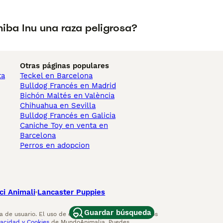
hiba Inu una raza peligrosa?
Otras páginas populares
ta
Teckel en Barcelona
Bulldog Francés en Madrid
Bichón Maltés en València
Chihuahua en Sevilla
Bulldog Francés en Galicia
Caniche Toy en venta en
Barcelona
Perros en adopcion
ci Animali
Lancaster Puppies
Guardar búsqueda
 de usuario. El uso de este sitio web y otros servicios
vacidad y Cookies
de MundoAnimalia. Puedes