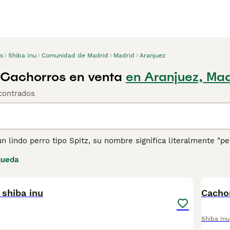
s
Shiba Inu
Comunidad de Madrid
Madrid
Aranjuez
 Cachorros en venta
en Aranjuez, Mad
contrados
un lindo perro tipo Spitz, su nombre significa literalmente 
ita Inu y, al igual que sus primos más grandes, fueron criad
queda
e parecen estar interesados en todo lo que sucede a su alred
2
u Japón natal como una mascota familiar de confianza y amant
 shiba inu
ina de consejos de compra de Shiba Inu
para obtener informac
Cacho
Shiba Inu