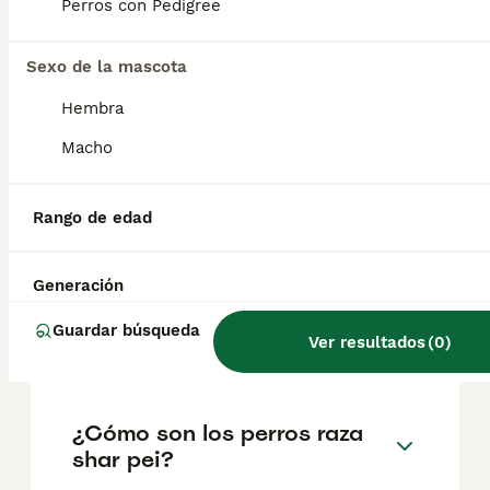
factores como el pedigrí, la reputación del
Perros con Pedigree
criador y la ubicación.
Sexo de la mascota
¿Cuáles son las ventajas y
Hembra
desventajas de un Shar Pei?
Macho
¿Qué problemas tienen los
Rango de edad
sharpei?
Generación
¿Cuántas clases de shar pei
Guardar búsqueda
Ver resultados
(
0
)
hay?
¿Cómo son los perros raza
shar pei?