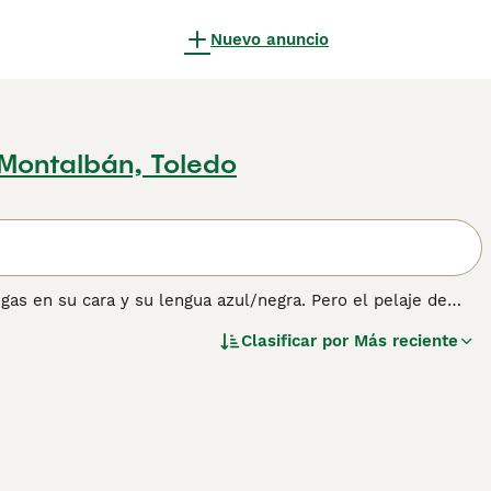
Nuevo anuncio
 Montalbán, Toledo
gas en su cara y su lengua azul/negra. Pero el pelaje de
do a pesar de que parece que debería ser suave. El Shar Pei
Clasificar por
Más reciente
originalmente en su China natal para la caza, la vigilancia y
ón sobre esta raza de perro.