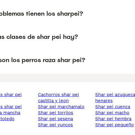
oblemas tienen los sharpei?
s clases de shar pei hay?
on los perros raza shar pei?
cachorros shar pei
shar pei azuqueca de
castilla y leon
henares
shar pei marchamalo
shar pei cuenca
 la mancha
shar pei torrijos
shar pei macho
i toledo
shar pei sesena
shar pei hembra
shar pei yuncos
shar pei pequeño