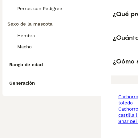
Perros con Pedigree
¿Qué pr
Sexo de la mascota
Hembra
¿Cuánta
Macho
¿Cómo s
Rango de edad
Generación
cachorros shar pei
toledo
cachorros shar pei
castilla
shar pe