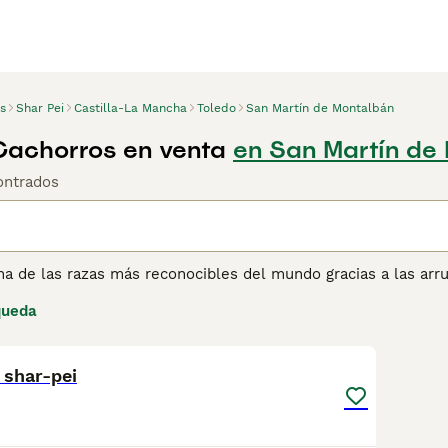
s
Shar Pei
Castilla-La Mancha
Toledo
San Martín de Montalbán
Cachorros en venta
en San Martín de
ontrados
na de las razas más reconocibles del mundo gracias a las arru
 característica distintiva de la raza, ya que es bastante eriza
queda
e ser una de las razas más antiguas del mundo. Fueron criados 
5
nque a menudo se usaban como perros de pelea.
 shar-pei
ina de consejos de compra de Shar Pei
para obtener informaci