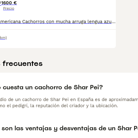
1
600 €
Precio
Shar -pei linea americana Cachorros con mucha arruga lengua azul . tenemos machos y hembras ,distintos colores Nuestros cachorros nacen y crecen en un ambiente familiar ,sin jaulas ,con un respeto y exclusiva cria,somos respetuosos con el tiempo de destete ,cada cachorro necesita su tiempo.. Destetamos con un pienso de alta calidad , Cachorros revisados ,desde el nacimiento ,hasta la entrega por un veterinario competente ,buscando siempre el bienestar de nuestros animales.. Sociabilizados y equilibrados tanto padres como cachorros Se entregan con todo el protocolo veterinario legal,y garantías por escrito completas.. Tenemos servicio de entrega personalizado a cualquier punto de España,directo.. El precio puede cambiar tanto en sexo como en características del cachorro. Dejanos tú teléfono y te mandamos toda la información fotos y vídeos ..
6km)
 frecuentes
 cuesta un cachorro de Shar Pei?
dio de un cachorro de Shar Pei en España es de aproximadam
o el pedigrí, la reputación del criador y la ubicación.
 son las ventajas y desventajas de un Shar P