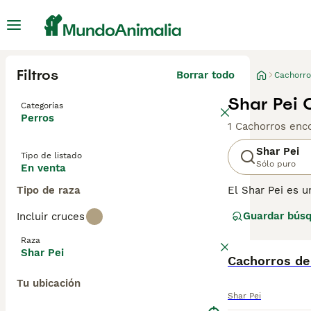
Filtros
Borrar todo
Cachorro
Shar Pei 
Categorías
Perros
1 Cachorros enc
Shar Pei
Tipo de listado
Sólo puro
En venta
Tipo de raza
El Shar Pei es u
Shar Pei es otra
Guardar bús
Incluir cruces
chino se jacta d
el pastoreo, au
Raza
Shar Pei
Lee nuestra
Cachorros de
pág
Tu ubicación
Shar Pei