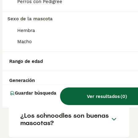
geográfica. Es fundamental acudir a
Perros con Pedigree
criadores responsables que garanticen la
salud y el bienestar de los animales.
Informarse bien y comparar opciones antes
Sexo de la mascota
de comprometerse siempre es la mejor
Hembra
decisión.
Macho
¿Cómo saber si mi perro es
un schnoodle?
Rango de edad
Generación
¿Qué son los cachorros
schnoodle?
Guardar búsqueda
Ver resultados
(
0
)
¿Los schnoodles son buenas
mascotas?