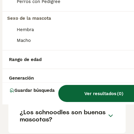
geográfica. Es fundamental acudir a
Perros con Pedigree
criadores responsables que garanticen la
salud y el bienestar de los animales.
Informarse bien y comparar opciones antes
Sexo de la mascota
de comprometerse siempre es la mejor
Hembra
decisión.
Macho
¿Cómo saber si mi perro es
un schnoodle?
Rango de edad
Generación
¿Qué son los cachorros
schnoodle?
Guardar búsqueda
Ver resultados
(
0
)
¿Los schnoodles son buenas
mascotas?