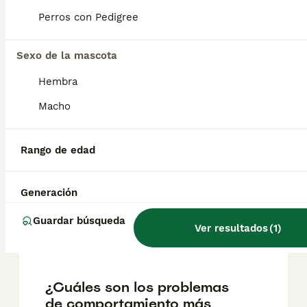
reputación del criador y la ubicación
geográfica. Es fundamental acudir a
Perros con Pedigree
criadores responsables que garanticen la
salud y el bienestar de los animales.
Informarse bien y comparar opciones antes
Sexo de la mascota
de comprometerse siempre es la mejor
Hembra
decisión.
Macho
¿Cuáles son las ventajas y
desventajas de los
Rango de edad
schipperkes?
Generación
¿Qué tipo de raza de perro
Guardar búsqueda
Ver resultados
(
1
)
es el Schipperke?
¿Cuáles son los problemas
de comportamiento más