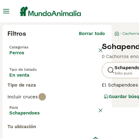
Filtros
Borrar todo
Cachorro
Schapend
Categorías
Perros
0 Cachorros enc
Schapend
Tipo de listado
Sólo puro
En venta
Tipo de raza
El Schapendoes e
pastores en Dren
Guardar bús
Incluir cruces
muestra gran afe
el agility. Consu
Raza
Schapendoes
Tu ubicación