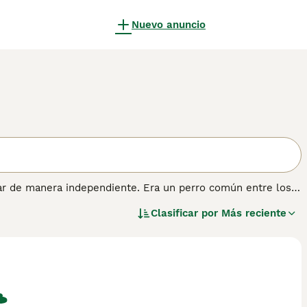
Nuevo anuncio
jar de manera independiente. Era un perro común entre los
lerta y valiente. Es astuto y vigilante. Con su propia gente
Clasificar por
Más reciente
emperamental. Puede ser utilizado en deportes caninos como
ener más información sobre esta raza.