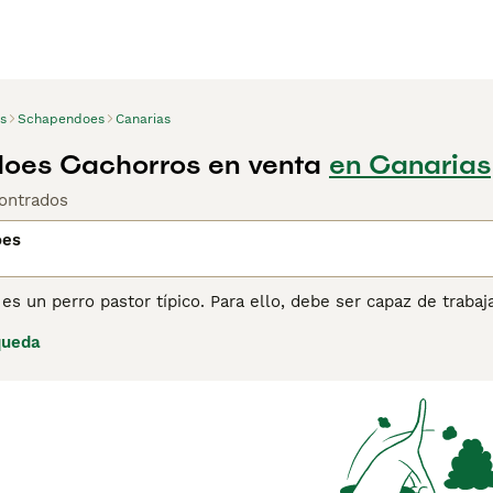
s
Schapendoes
Canarias
oes Cachorros en venta
en Canarias
ontrados
oes
s un perro pastor típico. Para ello, debe ser capaz de traba
the y en la Veluwe. El Schapendoes tiene un carácter vivaz, a
queda
cto y lealtad. Es alegre, travieso, entusiasta, amigable y t
lta
nuestra página de consejos sobre el Schapendoes
para obt