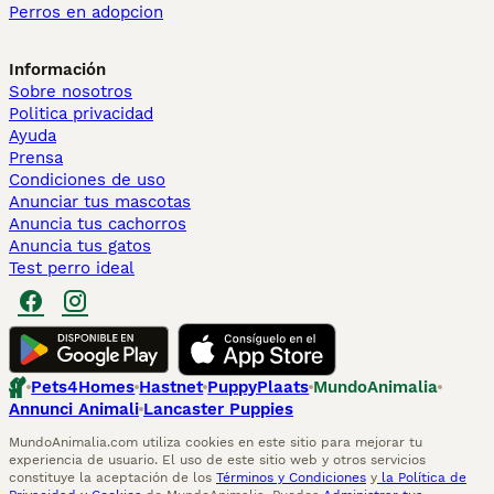
Perros en adopcion
Información
Sobre nosotros
Politica privacidad
Ayuda
Prensa
Condiciones de uso
Anunciar tus mascotas
Anuncia tus cachorros
Anuncia tus gatos
Test perro ideal
Pets4Homes
Hastnet
PuppyPlaats
MundoAnimalia
Annunci Animali
Lancaster Puppies
MundoAnimalia.com utiliza cookies en este sitio para mejorar tu
experiencia de usuario. El uso de este sitio web y otros servicios
constituye la aceptación de los
Términos y Condiciones
y
la Política de