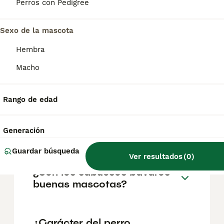
Perros con Pedigree
variar según factores como el pedigrí, la
reputación del criador y la ubicación
geográfica. Es fundamental acudir a
Sexo de la mascota
criadores responsables que garanticen la
salud y el bienestar de los animales.
Hembra
Informarse bien y comparar opciones antes
de comprometerse siempre es la mejor
Macho
decisión.
Rango de edad
¿Qué tamaño tiene un
Sabueso de Baviera
Generación
pequeño?
Guardar búsqueda
Ver resultados
(
0
)
¿Son los sabuesos bávaros
buenas mascotas?
¿Carácter del perro