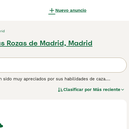
Nuevo anuncio
rid
as Rozas de Madrid, Madrid
 sido muy apreciados por sus habilidades de caza.
ros de caza alemanes, a partir de los cuales se creó este
Clasificar por
Más reciente
e a menudo se les ve trabajando en parejas, por lo que
tienen un alto instinto de presa. Lee nuestra página de
esta raza de perro.