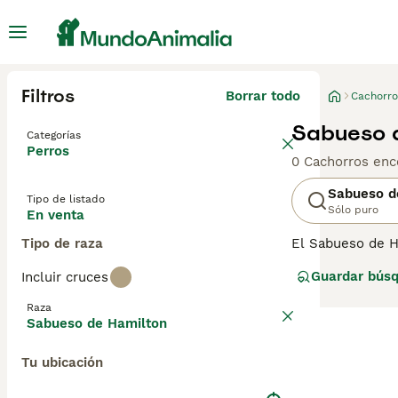
Filtros
Borrar todo
Cachorro
Sabueso d
Categorías
Perros
0 Cachorros enc
Sabueso d
Tipo de listado
Sólo puro
En venta
Tipo de raza
El Sabueso de H
Comparten un an
Guardar bús
Incluir cruces
hermoso perro. 
generalmente se 
Raza
consejos de com
Sabueso de Hamilton
Tu ubicación