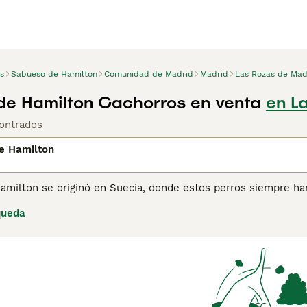
s
Sabueso de Hamilton
Comunidad de Madrid
Madrid
Las Rozas de Mad
e Hamilton Cachorros en venta
en L
ontrados
e Hamilton
amilton se originó en Suecia, donde estos perros siempre han
cestro común con el Foxhound Inglés y también con otros per
queda
Fueron criados para cazar solos en lugar de en manada, aunqu
llevan bien con otros perros y, como descienden de la caza, 
pra de Sabueso de Hamilton para obtener información sobre 