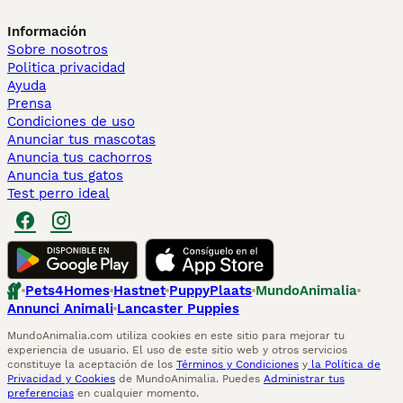
Información
Sobre nosotros
Politica privacidad
Ayuda
Prensa
Condiciones de uso
Anunciar tus mascotas
Anuncia tus cachorros
Anuncia tus gatos
Test perro ideal
Pets4Homes
Hastnet
PuppyPlaats
MundoAnimalia
Annunci Animali
Lancaster Puppies
MundoAnimalia.com utiliza cookies en este sitio para mejorar tu
experiencia de usuario. El uso de este sitio web y otros servicios
constituye la aceptación de los
Términos y Condiciones
y
la Política de
Privacidad y Cookies
de MundoAnimalia. Puedes
Administrar tus
preferencias
en cualquier momento.