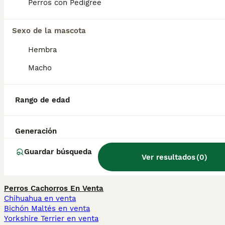
participan en cacerías de animales grandes.
Perros con Pedigree
Sexo de la mascota
¿Cuántos perros tiene
Hamilton?
Hembra
Macho
¿Son inteligentes los perros
de Hamiltonstovare?
Rango de edad
Generación
¿Cuál es la mejor raza de
sabueso?
Guardar búsqueda
Ver resultados
(
0
)
Perros Cachorros En Venta
Chihuahua en venta
Bichón Maltés en venta
Yorkshire Terrier en venta