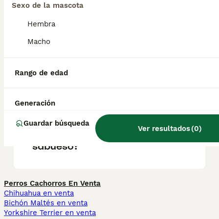
participan en cacerías de animales grandes.
Sexo de la mascota
Hembra
¿Cuántos perros tiene
Macho
Hamilton?
Rango de edad
¿Son inteligentes los perros
de Hamiltonstovare?
Generación
Guardar búsqueda
Ver resultados
(
0
)
¿Cuál es la mejor raza de
sabueso?
Perros Cachorros En Venta
Chihuahua en venta
Bichón Maltés en venta
Yorkshire Terrier en venta