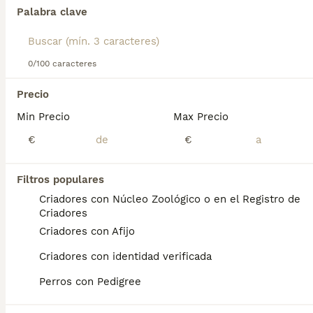
como descienden de la caza, tienen un alto instinto de
Palabra clave
presa. Lee nuestra página de consejos de compra de
Sabueso de Hamilton para obtener información sobre esta
Encontramos 0 Sabueso de Hamilton
raza de perro.
Cachorros en venta en Canarias.
0/100 caracteres
Si deseas exactamente esta búsqueda guarda tu 
búsqueda y espera el resultado perfecto:
Precio
Min Precio
Max Precio
Guardar búsqueda
€
€
Preguntas frecuentes
Filtros populares
Criadores con Núcleo Zoológico o en el Registro de
Criadores
¿El perro sabueso es
Criadores con Afijo
agresivo?
Criadores con identidad verificada
Los sabuesos españoles son animales
Perros con Pedigree
afectuosos y tranquilos que son
inusualmente bravos y valientes cuando