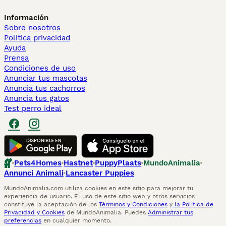
Información
Sobre nosotros
Politica privacidad
Ayuda
Prensa
Condiciones de uso
Anunciar tus mascotas
Anuncia tus cachorros
Anuncia tus gatos
Test perro ideal
Pets4Homes
Hastnet
PuppyPlaats
MundoAnimalia
Annunci Animali
Lancaster Puppies
MundoAnimalia.com utiliza cookies en este sitio para mejorar tu
experiencia de usuario. El uso de este sitio web y otros servicios
constituye la aceptación de los
Términos y Condiciones
y
la Política de
Privacidad y Cookies
de MundoAnimalia. Puedes
Administrar tus
preferencias
en cualquier momento.