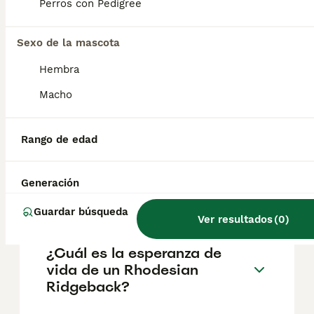
aproximadamente 1059€, aunque los precios
Perros con Pedigree
pueden variar según factores como el
pedigrí, la reputación del criador y la
Sexo de la mascota
ubicación.
Hembra
¿Cómo es el carácter de
Macho
Rhodesian Ridgeback?
Rango de edad
¿Cuáles son las ventajas y
desventajas de la raza
Generación
Rhodesian Ridgeback?
Guardar búsqueda
Ver resultados
(
0
)
¿Cuál es la esperanza de
vida de un Rhodesian
Ridgeback?