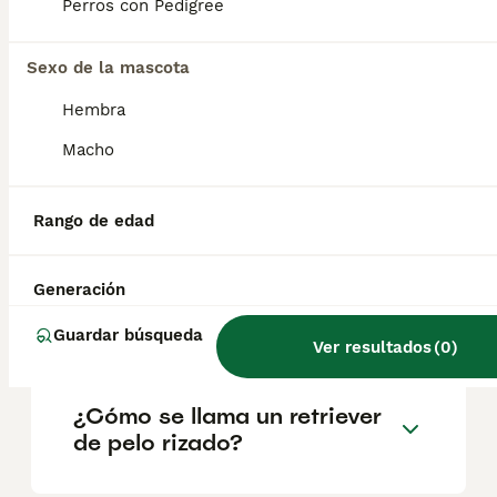
geográfica. Es fundamental acudir a
Perros con Pedigree
criadores responsables que garanticen la
salud y el bienestar de los animales.
Informarse bien y comparar opciones antes
Sexo de la mascota
de comprometerse siempre es la mejor
Hembra
decisión.
Macho
¿Cuáles son los 3 tipos de
golden retriever?
Rango de edad
Generación
¿Son raros los retrievers de
pelo rizado?
Guardar búsqueda
Ver resultados
(
0
)
¿Cómo se llama un retriever
de pelo rizado?