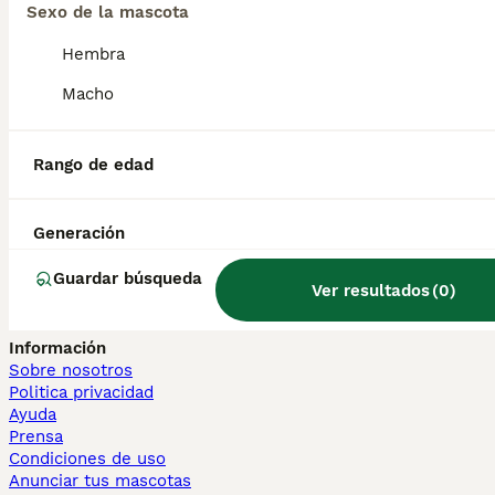
Sphynx en venta
Sexo de la mascota
Bengalí en venta
Hembra
Maine Coon en venta
Persa en venta
Macho
Otras páginas populares
Teckel en Barcelona
Rango de edad
Bulldog Francés en Madrid
Bichón Maltés en València
Chihuahua en Sevilla
Generación
Bulldog Francés en Galicia
Caniche Toy en venta en Barcelona
Guardar búsqueda
Ver resultados
(
0
)
Perros en adopcion
Información
Sobre nosotros
Politica privacidad
Ayuda
Prensa
Condiciones de uso
Anunciar tus mascotas