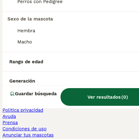
Perros con Pedigree
Sphynx en venta
Bengalí en venta
Maine Coon en venta
Sexo de la mascota
Persa en venta
Hembra
Otras páginas populares
Macho
Teckel en Barcelona
Bulldog Francés en Madrid
Bichón Maltés en València
Rango de edad
Chihuahua en Sevilla
Bulldog Francés en Galicia
Caniche Toy en venta en Barcelona
Generación
Perros en adopcion
Guardar búsqueda
Ver resultados
(
0
)
Información
Sobre nosotros
Politica privacidad
Ayuda
Prensa
Condiciones de uso
Anunciar tus mascotas