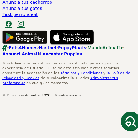
Anuncia tus cachorros
Anuncia tus gatos
Test perro ideal
Pets4Homes
Hastnet
PuppyPlaats
MundoAnimalia
Annunci Animali
Lancaster Puppies
MundoAnimalia.com utiliza cookies en este sitio para mejorar tu
experiencia de usuario. El uso de este sitio web y otros servicios
constituye la aceptación de los
Términos y Condiciones
y
la Política de
Privacidad y Cookies
de MundoAnimalia. Puedes
Administrar tus
preferencias
en cualquier momento.
© Derechos de autor
2026
-
Mundoanimalia