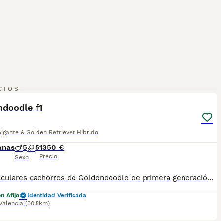
17
CIOS
ndoodle f1
igante & Golden Retriever Híbrido
anas
5
5
1350 €
Precio
Sexo
Espectaculares cachorros de Goldendoodle de primera generación , tuvimos ya dos camadas anteriores y todos nuestros cachorros no pierden pelo, tienen muchísima calidad y son perfectos para personas con alergias . Son muy buenos y no tienen miedos raros , súper equilibrados.
n Afijo
Identidad Verificada
Valencia
(30.5km)