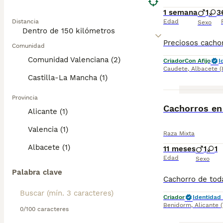
1 semana
1
3
Distancia
Edad
Sexo
Comunidad
Comunidad Valenciana (2)
Criador
Con Afijo
I
Caudete
,
Albacete
(
Castilla-La Mancha (1)
Provincia
Cachorros en
Alicante (1)
Valencia (1)
Raza Mixta
Albacete (1)
11 meses
1
1
Edad
Sexo
Palabra clave
Criador
Identidad 
Benidorm
,
Alicante
0/100 caracteres