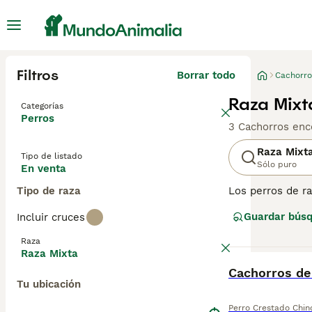
Filtros
Borrar todo
Cachorro
Raza Mixt
Categorías
Perros
3 Cachorros enc
Raza Mixt
Tipo de listado
Sólo puro
En venta
Tipo de raza
Los perros de r
y beneficios gen
Guardar bús
Incluir cruces
diferentes razas
multicolores, y 
Raza
perros de raza 
Raza Mixta
tranquilas. Su s
BOOST
Cachorros de
inteligencia y 
Tu ubicación
Perro Crestado Chin