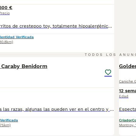
600 €
Precio
Preciosos cachorritos de crestepoo toy, totalmente hipoalergénicos y no sueltan pelo, tamaño pequeñito, desde ,600 e
dentidad Verificada
80.8km)
14
TODOS LOS ANUN
 Caraby Benidorm
Golde
Caniche G
12 sem
Edad
Cachorro de toda las razas, algunas las pueden ver en el centro y si no tenemos lo que buscas se puede con seguir por encargo , con toda la garantías de enfermedades víricas, genéticas y congénitas, cachorros con garantía sanitaria, vacunados desparasitado con microchip y pasaporte puesto a su nombre, todos nuestros cachorros se entregan con kit de cachorro y alimento para los primeros días . Ven a visitarnos sin ningún compromiso y esperamos poderte ayudar.
Verificada
Criador
Co
(75km)
Montroy
,