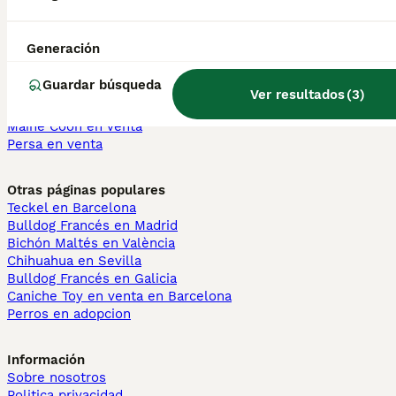
Gatos y Gatitos En Venta
Generación
Bosque de Noruega en venta
Británico en venta
Guardar búsqueda
Sphynx en venta
Ver resultados
(
3
)
Bengalí en venta
Maine Coon en venta
Persa en venta
Otras páginas populares
Teckel en Barcelona
Bulldog Francés en Madrid
Bichón Maltés en València
Chihuahua en Sevilla
Bulldog Francés en Galicia
Caniche Toy en venta en Barcelona
Perros en adopcion
Información
Sobre nosotros
Politica privacidad