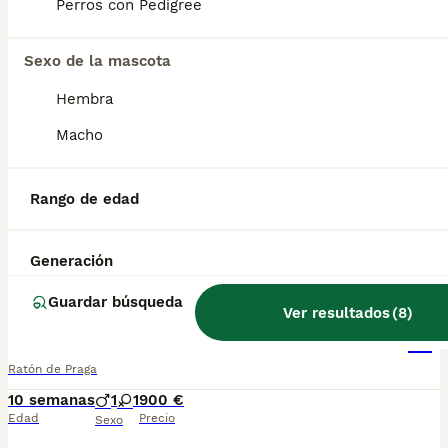
Perros con Pedigree
Raton de Praga
Sexo de la mascota
Ratón de Praga
Hembra
10 semanas
1
1
900 €
Macho
Edad
Precio
Sexo
🐾❤️ ¡Encuentra a tu compañero ideal! ❤️🐾 ✨ Cachorros Ratón de Praga de excelente carácter y gran belleza. 🐶 Muy pequeños, activos, fieles y llenos de cariño. 💞 Ideales para quienes buscan un compañero inseparable. 📞 Contacto: 687 482 079 📍 Galicia, Madrid, Valencia, Barcelona, Sevilla, Almería, Pamplona y resto de España.
Rango de edad
Criador
Identidad Verificada
Porriño
,
Pontevedra
(28.4km)
Generación
1
Guardar búsqueda
Ver resultados
(
8
)
Ratón de Praga
Ratón de Praga
10 semanas
1
1
900 €
Edad
Precio
Sexo