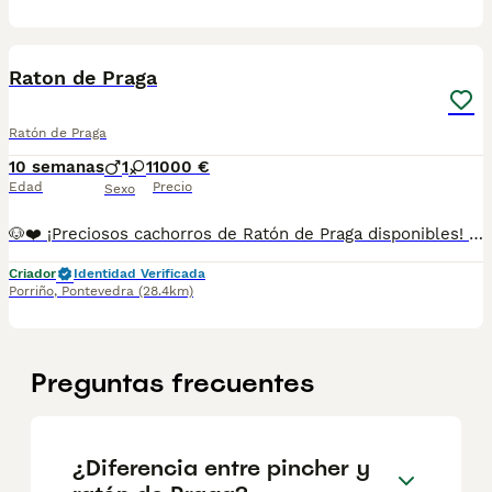
1
Raton de Praga
Ratón de Praga
10 semanas
1
1
1000 €
Edad
Precio
Sexo
🐶❤️ ¡Preciosos cachorros de Ratón de Praga disponibles! 🐾✨ Pequeñitos, vivaces y muy cariñosos, con un carácter alegre y fiel. Son una raza ideal para quienes buscan un compañero inteligente, activo y lleno de cariño. 🏡🥰 💖 Criados con dedicación y mucho mimo. ✅ Se entregan con la edad adecuada. ✅ Desparasitados y con la documentación correspondiente según su edad. 📸 Fotos y vídeos disponibles por WhatsApp sin compromiso. 📲 **Más información:** 687482079 📍 Galicia, Madrid, Valencia, Barcelona, Sevilla, Almería, Pamplona.
Criador
Identidad Verificada
Porriño
,
Pontevedra
(28.4km)
Preguntas frecuentes
¿Diferencia entre pincher y