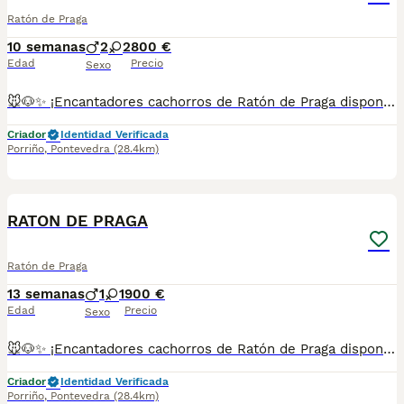
Ratón de Praga
10 semanas
2
2
800 €
Edad
Precio
Sexo
🐭🐶✨ ¡Encantadores cachorros de Ratón de Praga disponibles! ❤️🐾 Pequeños en tamaño pero enormes en cariño. 🥰 Son perros muy despiertos, inteligentes y afectuosos, perfectos para quienes buscan un compañero fiel, alegre y lleno de energía. 🏡💕 🌟 Una raza elegante y especial, ideal para disfrutar en familia. ✅ Criados con mucho cariño y atención. ✅ Se entregan con la edad adecuada. ✅ Desparasitados y con la documentación correspondiente según su edad. 📸 Fotos y vídeos disponibles por WhatsApp sin compromiso. 📲 **Más información:** 687482079 📍 Galicia, Madrid, Valencia, Barcelona, Sevilla, Almería, Pamplona.
Criador
Identidad Verificada
Porriño
,
Pontevedra
(28.4km)
1
RATON DE PRAGA
Ratón de Praga
13 semanas
1
1
900 €
Edad
Precio
Sexo
🐭🐶✨ ¡Encantadores cachorros de Ratón de Praga disponibles! ❤️🐾 Pequeños, elegantes y llenos de dulzura. 🥰 Esta preciosa raza destaca por su inteligencia, su carácter despierto y su gran cariño hacia las personas. Son compañeros ideales para llenar cualquier hogar de alegría. 🏡💕 🌟 Cachorros con mucho encanto y una personalidad única. ✅ Criados con dedicación y mucho cariño. ✅ Se entregan con la edad adecuada. ✅ Desparasitados y con la documentación correspondiente según su edad. 📸 Fotos y vídeos disponibles por WhatsApp sin compromiso. 📲 **Más información:** 687482079 📍 Galicia, Madrid, Valencia, Barcelona, Sevilla, Almería, Pamplona.
Criador
Identidad Verificada
Porriño
,
Pontevedra
(28.4km)