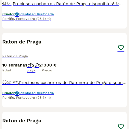
🐶✨ ¡Preciosos cachorros Ratón de Praga disponibles! ✨🐶 💖 Una de las razas más pequeñas y elegantes del mundo. 🏡 Muy cariñosos, inteligentes, juguetones y perfectos para la vida en familia. 🩺 Se entregan sanos, revisados y listos para formar parte de su nuevo hogar. 📸 Fotos y vídeos disponibles sin compromiso. 📲 Más información: 687 482 079 📍 Galicia, Madrid, Valencia, Barcelona, Sevilla, Almería, Pamplona y resto de España.
Criador
Identidad Verificada
Porriño
,
Pontevedra
(28.4km)
1
Raton de Praga
Ratón de Praga
10 semanas
2
2
1000 €
Edad
Precio
Sexo
🐭🐶 **¡Preciosos cachorros de Ratonero de Praga disponibles!** 🐶🐭 ✨ Pequeños en tamaño, pero enormes en cariño y personalidad. Nuestros cachorros crecen en un ambiente familiar, rodeados de atención, cuidados y mucho amor desde sus primeros días. ❤️ El Ratonero de Praga es una raza encantadora, conocida por ser inteligente, cariñosa, activa y muy fiel a su familia. Un compañero ideal para quienes buscan un perro pequeño, elegante y lleno de alegría. 🏡 Perfectos para disfrutar de la compañía diaria y llenar cualquier hogar de momentos especiales. 🩺 Se entregan con los cuidados veterinarios correspondientes según su edad y la documentación que les corresponda. 📸 Pide fotos, vídeos o más información sin compromiso. 📞 **687482079** 📍 **Galicia, Madrid, Valencia, Barcelona, Sevilla, Almería, Pamplona.**
Criador
Identidad Verificada
Porriño
,
Pontevedra
(28.4km)
1
Raton de Praga