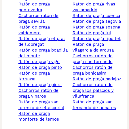
ratón de praga
ratón de praga rivas
pontevedra
vaciamadrid
cachorros ratón de
ratón de praga cuenca
praga sevilla
ratón de praga segovia
ratón de praga
ratón de praga sesena
valdemoro
ratón de praga tui
ratón de praga el prat
ratón de praga ripollet
de llobregat
ratón de praga
ratón de praga boadilla
vilagarcia de arousa
del monte
cachorros ratón de
ratón de praga vigo
praga san fernando
ratón de praga pinto
cachorros ratón de
ratón de praga
praga benicasim
terrassa
ratón de praga badajoz
ratón de praga piera
cachorros ratón de
cachorros ratón de
praga los palacios y
praga vinaros
villafranca
ratón de praga san
ratón de praga san
lorenzo de el escorial
fernando de henares
ratón de praga
monforte de lemos