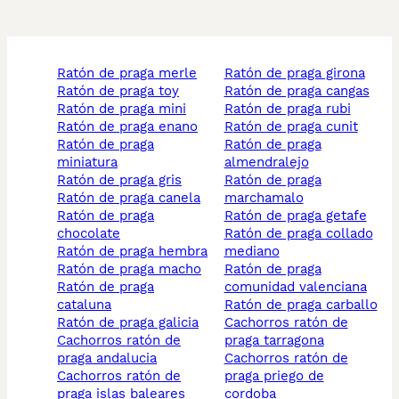
ratón de praga merle
ratón de praga girona
ratón de praga toy
ratón de praga cangas
ratón de praga mini
ratón de praga rubi
ratón de praga enano
ratón de praga cunit
ratón de praga
ratón de praga
miniatura
almendralejo
ratón de praga gris
ratón de praga
ratón de praga canela
marchamalo
ratón de praga
ratón de praga getafe
chocolate
ratón de praga collado
ratón de praga hembra
mediano
ratón de praga macho
ratón de praga
ratón de praga
comunidad valenciana
cataluna
ratón de praga carballo
ratón de praga galicia
cachorros ratón de
cachorros ratón de
praga tarragona
praga andalucia
cachorros ratón de
cachorros ratón de
praga priego de
praga islas baleares
cordoba