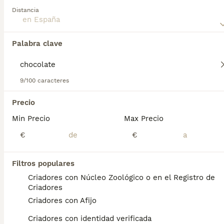
su carácter cariñoso y su adaptabilidad a la vida en
Distancia
apartamentos.
Palabra clave
Encontramos 0 Ratón de Praga Chocolate
Cachorros en venta.
Si deseas exactamente esta búsqueda guarda tu 
9/100 caracteres
búsqueda y espera el resultado perfecto:
Precio
Guardar búsqueda
Min Precio
Max Precio
€
€
Preguntas frecuentes
Filtros populares
Criadores con Núcleo Zoológico o en el Registro de
¿Diferencia entre pincher y
Criadores
ratón de Praga?
Criadores con Afijo
La diferencias básicas son: El ratón de praga
Criadores con identidad verificada