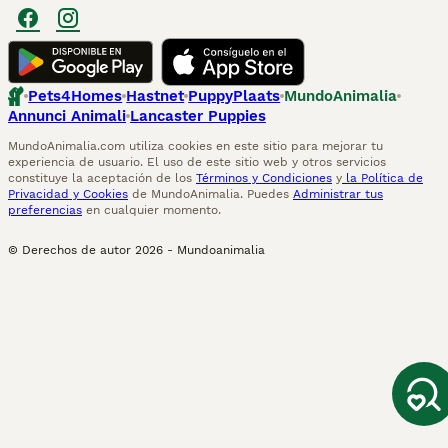
Pets4Homes
Hastnet
PuppyPlaats
MundoAnimalia
Annunci Animali
Lancaster Puppies
MundoAnimalia.com utiliza cookies en este sitio para mejorar tu
experiencia de usuario. El uso de este sitio web y otros servicios
constituye la aceptación de los
Términos y Condiciones
y
la Política de
Privacidad y Cookies
de MundoAnimalia. Puedes
Administrar tus
preferencias
en cualquier momento.
© Derechos de autor
2026
-
Mundoanimalia