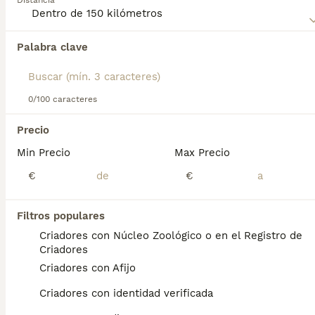
misma categoría.
Distancia
Lee nuestra página de consejos de compra de
Pomsky
para obtener información sobre esta raza de perro.
Palabra clave
0/100 caracteres
Precio
Encontramos 0 Pomsky Cachorros en venta
en Montroy, Valencia.
Min Precio
Max Precio
Si deseas exactamente esta búsqueda guarda tu 
€
€
búsqueda y espera el resultado perfecto:
Guardar búsqueda
Filtros populares
Criadores con Núcleo Zoológico o en el Registro de
Criadores
Preguntas frecuentes
Criadores con Afijo
Criadores con identidad verificada
¿Cuánto cuesta un cachorro