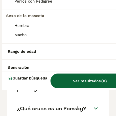
Perros con Pedigree
de Pomsky?
Sexo de la mascota
El coste medio de un cachorro de Pomsky
en España es de aproximadamente 853€,
Hembra
aunque los precios pueden variar según
factores como el pedigrí, la reputación del
Macho
criador y la ubicación.
Rango de edad
¿Qué tamaño tiene un
pomsky?
Generación
Guardar búsqueda
Ver resultados
(
0
)
¿Es difícil entrenar a un
pomsky?
¿Qué cruce es un Pomsky?