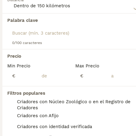
Distancia
Lee nuestra página de consejos de compra de
Pomsky
para obtener información sobre esta raza de perro.
Palabra clave
Encontramos 0 Pomsky Cachorros en venta
en Sant Adrià de Besòs, Barcelona.
Si deseas exactamente esta búsqueda guarda tu 
búsqueda y espera el resultado perfecto:
0/100 caracteres
Guardar búsqueda
Precio
Min Precio
Max Precio
Preguntas frecuentes
€
€
Filtros populares
¿Cuánto cuesta un cachorro
Criadores con Núcleo Zoológico o en el Registro de
de Pomsky?
Criadores
Criadores con Afijo
El coste medio de un cachorro de Pomsky
en España es de aproximadamente 853€,
Criadores con identidad verificada
aunque los precios pueden variar según