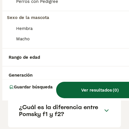
factores como el pedigrí, la reputación del
Perros con Pedigree
criador y la ubicación.
Sexo de la mascota
¿Qué tamaño tiene un
Hembra
pomsky?
Macho
¿Es difícil entrenar a un
Rango de edad
pomsky?
Generación
¿Qué cruce es un Pomsky?
Guardar búsqueda
Ver resultados
(
0
)
¿Cuál es la diferencia entre
Pomsky f1 y f2?