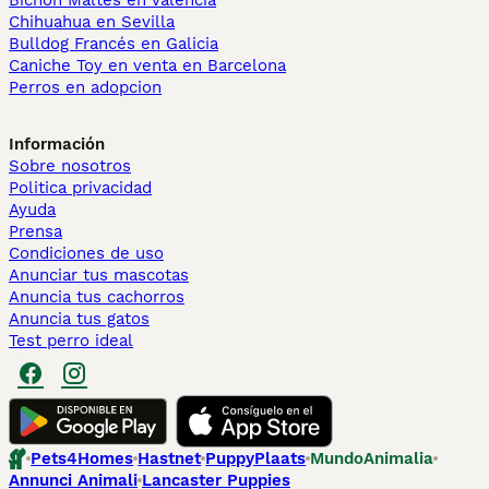
Bichón Maltés en València
Chihuahua en Sevilla
Bulldog Francés en Galicia
Caniche Toy en venta en Barcelona
Perros en adopcion
Información
Sobre nosotros
Politica privacidad
Ayuda
Prensa
Condiciones de uso
Anunciar tus mascotas
Anuncia tus cachorros
Anuncia tus gatos
Test perro ideal
Pets4Homes
Hastnet
PuppyPlaats
MundoAnimalia
Annunci Animali
Lancaster Puppies