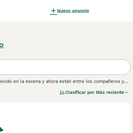
Nuevo anuncio
o
recido en la escena y ahora están entre los compañeros y
rtes del mundo. La raza se creó al cruzar un Husky
Clasificar por
Más reciente
mediato gracias a su aspecto adorable y su naturaleza
ejos de compra de
Pomsky
para obtener información sobre