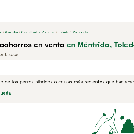
s
Pomsky
Castilla-La Mancha
Toledo
Méntrida
achorros en venta
en Méntrida, Toled
ontrados
o de los perros híbridos o cruzas más recientes que han apa
ares más populares, tanto en el Reino Unido como en otras pa
queda
 Pomerania, y estos encantadores perritos fueron un éxito in
ñosa, aunque a menudo traviesa. Lee nuestra página de cons
ro.