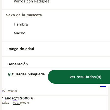
Perros con Pedigree
Pomerania de calidad superior
Sexo de la mascota
Pomerania
Hembra
1 años
1
1800 €
Macho
Edad
Precio
Sexo
Disponemos de este ejemplar de Pomerania color merle. Espectacular chiquitín preparado para llenar de amor tu hogar
Rango de edad
Criador
Identidad Verificada
Palma
,
Islas Baleares
(18.1km)
Generación
9
Guardar búsqueda
Ver resultados
(
8
)
Pomerania toy
Pomerania
1 años
3
2000 €
Edad
Precio
Sexo