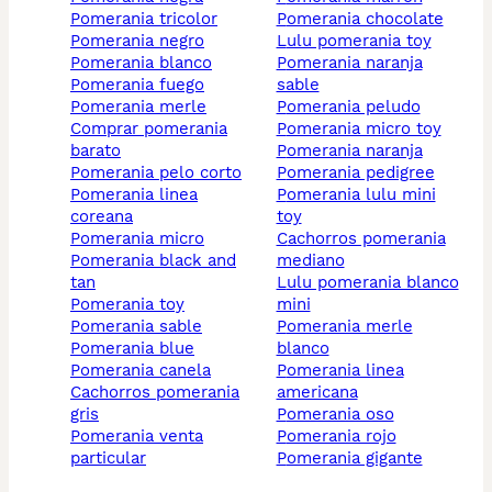
pomerania tricolor
pomerania chocolate
pomerania negro
lulu pomerania toy
pomerania blanco
pomerania naranja
pomerania fuego
sable
pomerania merle
pomerania peludo
comprar pomerania
pomerania micro toy
barato
pomerania naranja
pomerania pelo corto
pomerania pedigree
pomerania linea
pomerania lulu mini
coreana
toy
pomerania micro
cachorros pomerania
pomerania black and
mediano
tan
lulu pomerania blanco
pomerania toy
mini
pomerania sable
pomerania merle
pomerania blue
blanco
pomerania canela
pomerania linea
cachorros pomerania
americana
gris
pomerania oso
pomerania venta
pomerania rojo
particular
pomerania gigante