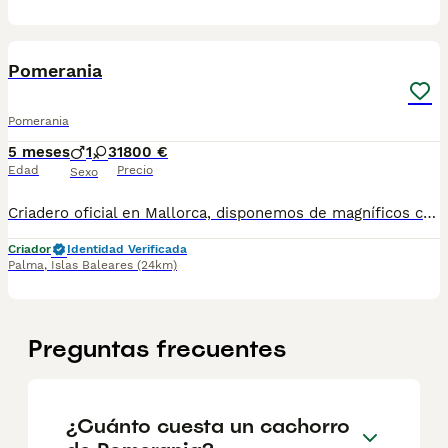
3
1
Pomerania
Pomerania
5 meses
1
3
1800 €
Edad
Precio
Sexo
Criadero oficial en Mallorca, disponemos de magníficos cachorros de 2 a 3 meses . Los entregamos con sus vacunas, desparasitación , revisión veterinaria, pasaporte y microchip. Incluimos también garantía animal .Si deseas más información, escríbenos sin compromiso por WhatsApp -689490222 y te pasaremos vídeos e información sobre la raza , características y peculiaridades. Contacta con nosotros en redes sociales: Instagram (happyanimals). Déjanos asesorarte y gracias a la cantidad de criaderos que tenemos conectados podemos conseguir cualquier tipo de raza, sí. La raza de tus sueños!!🥰
Criador
Identidad Verificada
Palma
,
Islas Baleares
(24km)
Preguntas frecuentes
¿Cuánto cuesta un cachorro