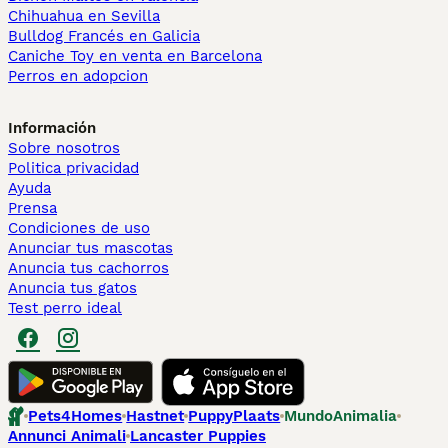
Chihuahua en Sevilla
Bulldog Francés en Galicia
Caniche Toy en venta en Barcelona
Perros en adopcion
Información
Sobre nosotros
Politica privacidad
Ayuda
Prensa
Condiciones de uso
Anunciar tus mascotas
Anuncia tus cachorros
Anuncia tus gatos
Test perro ideal
Pets4Homes
Hastnet
PuppyPlaats
MundoAnimalia
Annunci Animali
Lancaster Puppies