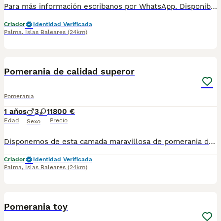
Para más información escribanos por WhatsApp. Disponibles estos tres machitos! Oportunidad única, Palma de Mallorca.
Criador
Identidad Verificada
Palma
,
Islas Baleares
(24km)
4
1
Pomerania de calidad superor
Pomerania
1 años
3
1
1800 €
Edad
Precio
Sexo
Disponemos de esta camada maravillosa de pomerania de calidad superior, 3 machos y 1 hembra, el precio varía entre macho y hembra. Para más información contáctenos al 689490222
Criador
Identidad Verificada
Palma
,
Islas Baleares
(24km)
4
Pomerania toy