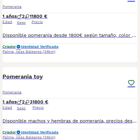
Pomerania
1 años
2
1
1800 €
Edad
Precio
Sexo
Disponible pomerania desde 1800€ según tamaño, color y sexo. Para más información no dudes en preguntarnos. Vacunados y desparasitados.
Criador
Identidad Verificada
Palma
,
Islas Baleares
(24km)
6
1
Pomerania toy
Pomerania
1 años
2
3
1800 €
Edad
Precio
Sexo
Disponible machos y hembras de pomerania, precios desde 1800€ hasta los 2500€ dependiendo del color y sexo
Criador
Identidad Verificada
Palma
,
Islas Baleares
(24km)