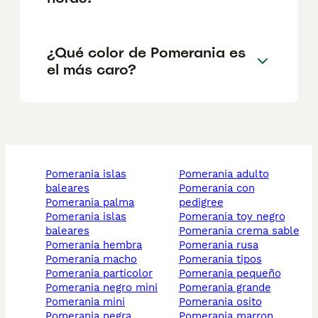
¿Qué color de Pomerania es
el más caro?
pomerania islas
pomerania adulto
baleares
pomerania con
pomerania palma
pedigree
pomerania islas
pomerania toy negro
baleares
pomerania crema sable
pomerania hembra
pomerania rusa
pomerania macho
pomerania tipos
pomerania particolor
pomerania pequeño
pomerania negro mini
pomerania grande
pomerania mini
pomerania osito
pomerania negra
pomerania marron