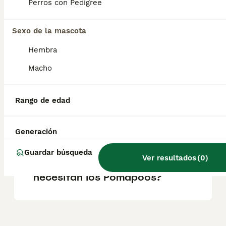
Perros con Pedigree
Caniche. Son perros leales, amigables e
inteligentes, ideales para familias y
personas que buscan un compañero
Sexo de la mascota
afectuoso y adaptable.
Hembra
Macho
¿Cuánto cuesta un perro
Pomapoo?
Rango de edad
¿Cómo son los pomapoos?
Generación
Guardar búsqueda
Ver resultados
(
0
)
¿Qué cuidados especiales
necesitan los Pomapoos?