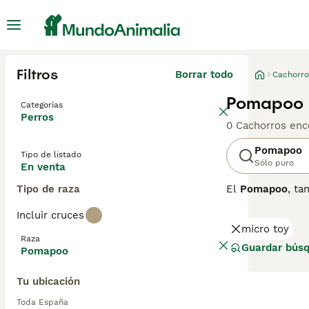
Filtros
Borrar todo
Cachorro
Pomapoo M
Categorías
Perros
0 Cachorros enc
Pomapoo
Tipo de listado
Sólo puro
En venta
Tipo de raza
El
Pomapoo
, t
Originario prin
Incluir cruces
pequeño, que var
micro toy
rizado, dependi
Raza
juguetón, inteli
Guardar bús
Pomapoo
compacto. Son p
para controlar s
Tu ubicación
perfecto para q
cuidado y dedica
Toda España