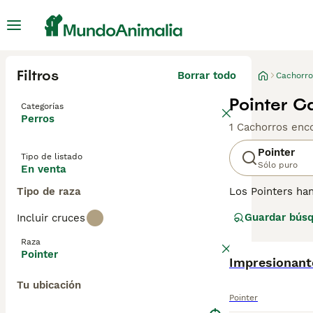
Filtros
Borrar todo
Cachorro
Pointer C
Categorías
Perros
1 Cachorros enc
Pointer
Tipo de listado
Sólo puro
En venta
Tipo de raza
Los Pointers han
también por su 
Guardar bús
Incluir cruces
extremadamente 
Raza
Lee nuestra
pág
Pointer
Impresionant
Tu ubicación
Pointer