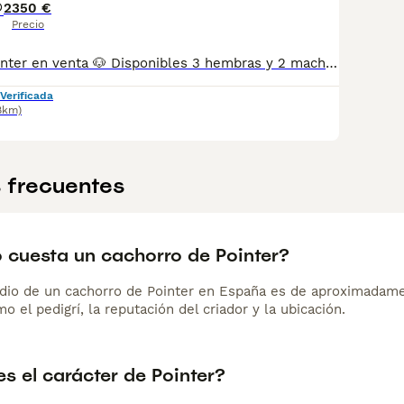
2
350 €
Precio
🐶 Cachorros Pointer en venta 🐶 Disponibles 3 hembras y 2 machos, de color blanco y negro, con 2 meses de edad. ✅ Desparasitados ✅ Primera vacuna puesta ✅ Hijos de excelentes perros cazadores 📍 Estamos en Montellano (Sevilla). 🚚 Hacemos envíos a toda España. 📞 Teléfono de contacto: 634 00 77 83 ¡No dudes en contactar para más información, fotos o reservar tu cachorro!
Verificada
8km)
 frecuentes
 cuesta un cachorro de Pointer?
dio de un cachorro de Pointer en España es de aproximadame
o el pedigrí, la reputación del criador y la ubicación.
s el carácter de Pointer?