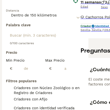
11 semanas
3
Edad
Sexo
Distancia
Palabra clave
Criador
Identidad 
Sevilla
,
Sevilla
(139.
0/100 caracteres
Preguntas
Precio
Min Precio
Max Precio
¿Cuánto
€
€
El coste me
Filtros populares
factores com
Criadores con Núcleo Zoológico o en el
Registro de Criadores
Criadores con Afijo
¿Cómo e
Criadores con identidad verificada