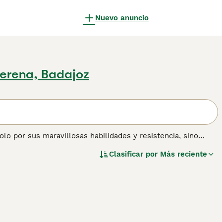
Nuevo anuncio
erena, Badajoz
lo por sus maravillosas habilidades y resistencia, sino
ters tienen una apariencia y un temperamento
Clasificar por
Más reciente
uando se encuentran en un entorno doméstico.
ión sobre esta raza de perro.