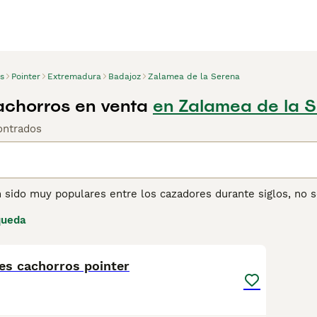
s
Pointer
Extremadura
Badajoz
Zalamea de la Serena
achorros en venta
en Zalamea de la S
ontrados
 sido muy populares entre los cazadores durante siglos, no so
naturaleza leal y amistosa en el entorno doméstico. Los Poin
queda
aristocráticos y son maravillosos miembros de la familia c
3
ina de consejos de compra de Pointer
s para obtener informac
es cachorros pointer