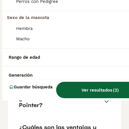
Perros con Pedigree
Preguntas frecuentes
Sexo de la mascota
Hembra
¿Cuánto cuesta un cachorro
Macho
de Pointer?
El coste medio de un cachorro de Pointer en
Rango de edad
España es de aproximadamente 202€,
aunque los precios pueden variar según
factores como el pedigrí, la reputación del
Generación
criador y la ubicación.
Guardar búsqueda
Ver resultados
(
2
)
¿Cómo es el carácter de
Pointer?
¿Cuáles son las ventajas y