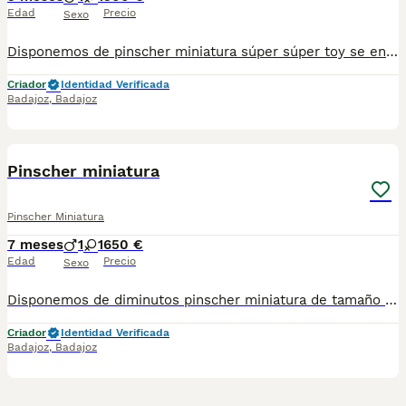
Edad
Precio
Sexo
Disponemos de pinscher miniatura súper súper toy se entregan desparasitados vacunados pasaporte y microchip su revisión veterinaria pueden venir a recoger o también hacemos envío y puede pagar totalmente a contrarembolso si quieren ver más fotos vídeos actuales contactar al teléfono 600881366 precio desde 500..
Criador
Identidad Verificada
Badajoz
,
Badajoz
3
Pinscher miniatura
Pinscher Miniatura
7 meses
1
1
650 €
Edad
Precio
Sexo
Disponemos de diminutos pinscher miniatura de tamaño toy en color negro fuego y también color blue y color merle machos y hembras con vacunas correspondientes desparasitación pasaporte y microchip podemos enviar hasta su domicilio y puede pagar cuando lo reciba a contrareembolso con nuestro chófer privado criados en caza con mucho cariño sociabilizados si quiere ver vídeos y obtener más información puede contactar al teléfono 600881366 desde 450
Criador
Identidad Verificada
Badajoz
,
Badajoz