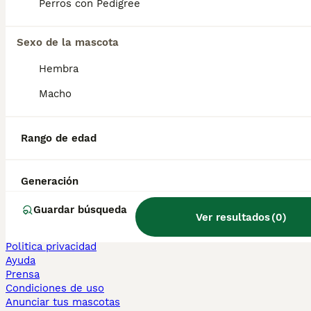
Perros con Pedigree
Sphynx en venta
Bengalí en venta
Maine Coon en venta
Sexo de la mascota
Persa en venta
Hembra
Otras páginas populares
Macho
Teckel en Barcelona
Bulldog Francés en Madrid
Bichón Maltés en València
Rango de edad
Chihuahua en Sevilla
Bulldog Francés en Galicia
Caniche Toy en venta en Barcelona
Generación
Perros en adopcion
Guardar búsqueda
Ver resultados
(
0
)
Información
Sobre nosotros
Politica privacidad
Ayuda
Prensa
Condiciones de uso
Anunciar tus mascotas