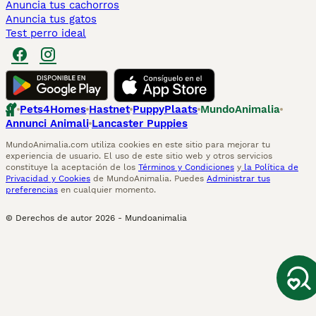
Anuncia tus cachorros
Anuncia tus gatos
Test perro ideal
Pets4Homes
Hastnet
PuppyPlaats
MundoAnimalia
Annunci Animali
Lancaster Puppies
MundoAnimalia.com utiliza cookies en este sitio para mejorar tu
experiencia de usuario. El uso de este sitio web y otros servicios
constituye la aceptación de los
Términos y Condiciones
y
la Política de
Privacidad y Cookies
de MundoAnimalia. Puedes
Administrar tus
preferencias
en cualquier momento.
© Derechos de autor
2026
-
Mundoanimalia