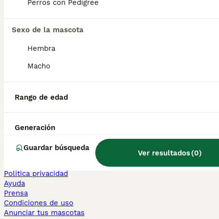
Perros con Pedigree
Sphynx en venta
Bengalí en venta
Maine Coon en venta
Sexo de la mascota
Persa en venta
Hembra
Otras páginas populares
Macho
Teckel en Barcelona
Bulldog Francés en Madrid
Bichón Maltés en València
Rango de edad
Chihuahua en Sevilla
Bulldog Francés en Galicia
Caniche Toy en venta en Barcelona
Generación
Perros en adopcion
Guardar búsqueda
Ver resultados
(
0
)
Información
Sobre nosotros
Politica privacidad
Ayuda
Prensa
Condiciones de uso
Anunciar tus mascotas