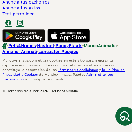
Anuncia tus cachorros
Anuncia tus gatos
Test perro ideal
Pets4Homes
Hastnet
PuppyPlaats
MundoAnimalia
Annunci Animali
Lancaster Puppies
MundoAnimalia.com utiliza cookies en este sitio para mejorar tu
experiencia de usuario. El uso de este sitio web y otros servicios
constituye la aceptación de los
Términos y Condiciones
y
la Política de
Privacidad y Cookies
de MundoAnimalia. Puedes
Administrar tus
preferencias
en cualquier momento.
© Derechos de autor
2026
-
Mundoanimalia