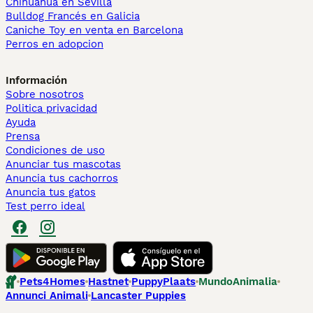
Chihuahua en Sevilla
Bulldog Francés en Galicia
Caniche Toy en venta en Barcelona
Perros en adopcion
Información
Sobre nosotros
Politica privacidad
Ayuda
Prensa
Condiciones de uso
Anunciar tus mascotas
Anuncia tus cachorros
Anuncia tus gatos
Test perro ideal
Pets4Homes
Hastnet
PuppyPlaats
MundoAnimalia
Annunci Animali
Lancaster Puppies