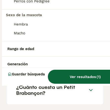
Perros con Pedigree
utilizado para cazar roedores en los
establos, se convirtió en un perro de
compañía apreciado por la nobleza belga.
Sexo de la mascota
Hembra
¿Cuáles son las
Macho
características del petit
brabançon?
Rango de edad
¿Son los petit brabancon
Generación
buenos perros de familia?
Guardar búsqueda
Ver resultados
(
1
)
¿Cuánto cuesta un Petit
Brabançon?