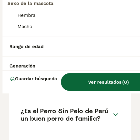
Antiguo Perú indicarían que su rol en la
Sexo de la mascota
sociedad era el de acompañante del ser
humano. Además, es considerado Patrimonio
Hembra
Nacional según Resolución Ministerial N°
346.
Macho
¿Qué raza de perro sin pelo
Rango de edad
existe en Perú?
Generación
¿Cuánto cuesta un perro
Guardar búsqueda
Ver resultados
(
0
)
peruano en España?
¿Es el Perro Sin Pelo de Perú
un buen perro de familia?