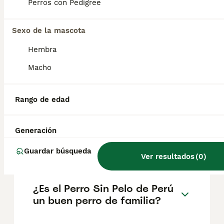
representaciones en la iconografía del
Perros con Pedigree
Antiguo Perú indicarían que su rol en la
sociedad era el de acompañante del ser
Sexo de la mascota
humano. Además, es considerado Patrimonio
Nacional según Resolución Ministerial N°
Hembra
346.
Macho
¿Qué raza de perro sin pelo
existe en Perú?
Rango de edad
Generación
¿Cuánto cuesta un perro
peruano en España?
Guardar búsqueda
Ver resultados
(
0
)
¿Es el Perro Sin Pelo de Perú
un buen perro de familia?