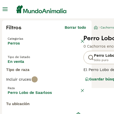
Filtros
Borrar todo
Cachorro
Perro Lob
Categorías
Perros
0 Cachorros enc
Perro Lob
Tipo de listado
Sólo puro
En venta
Tipo de raza
El Perro Lobo de
la década de 19
Guardar bús
Incluir cruces
natural. Aunque 
naturaleza amis
Raza
clubes de razas
Perro Lobo de Saarloos
compra de Perro
Tu ubicación