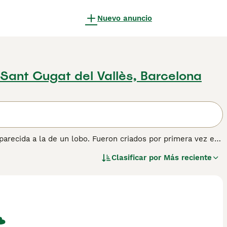
Nuevo anuncio
 Sant Cugat del Vallès, Barcelona
arecida a la de un lobo. Fueron criados por primera vez en
bjetivo de criar un perro que tuviera un comportamiento más
Clasificar por
Más reciente
as partes del mundo gracias a su apariencia de lobo y su
obo de Saarloos como raza, pero se han formado muchos
sanos y bien educados. Lee nuestra página de consejos de
de perro.