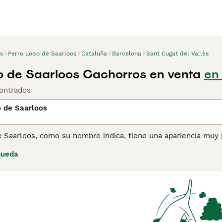
s
Perro Lobo de Saarloos
Cataluña
Barcelona
Sant Cugat del Vallès
o de Saarloos Cachorros en venta
en
ontrados
o de Saarloos
 Saarloos, como su nombre indica, tiene una apariencia muy p
30 al cruzar un Pastor Alemán con un European Wolf con el o
queda
no es tan popular en España, tiene muchos seguidores en otr
tosa, leal y sociable. El Kennel Club no reconoce al Perro L
 locales con el objetivo de continuar produciendo cachorros 
 Lobo de Saarloos para obtener información sobre esta raza 