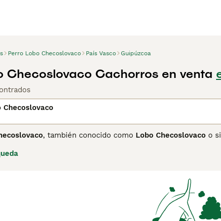
s
Perro Lobo Checoslovaco
País Vasco
Guipúzcoa
o Checoslovaco Cachorros en venta
ontrados
o Checoslovaco
hecoslovaco
, también conocido como
Lobo Checoslovaco
o s
ediante el cruce entre el Pastor Alemán y el lobo de los Cár
queda
renamiento del pastor con la resistencia y apariencia de lob
 color gris plateado a amarillo-grisáceo, ojos ámbar y una c
iente y leal, favoreciendo un liderazgo firme y una socializ
erimientos de ejercicio y estímulo mental. Esta raza es idea
no se adapta bien a la vida en apartamento. Palabras clave i
ecoslovaco precio", "perro lobo checoslovaco comprar" y "cac
onente y demandante, perfecta para dueños activos y compr