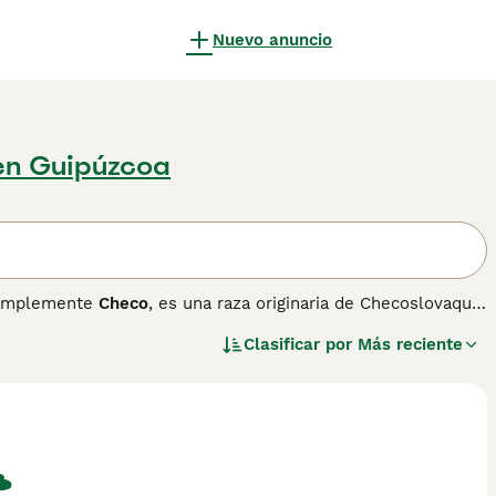
Nuevo anuncio
en Guipúzcoa
implemente
Checo
, es una raza originaria de Checoslovaquia
patos. Esta mezcla busca combinar la inteligencia y
Clasificar por
Más reciente
o. Físicamente, el Perro Lobo Checoslovaco presenta un
onstitución musculosa y atlética. Su temperamento es muy
ación temprana. No es recomendable para principiantes debido
l para personas con experiencia que dispongan de espacio
mportantes en su búsqueda son: "perro lobo checoslovaco
horro de lobo". En resumen, el
Perro Lobo Checoslovaco
es
ometidos.