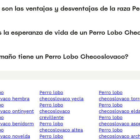
 son las ventajas y desventajas de la raza 
s la esperanza de vida de un Perro Lobo Che
maño tiene un Perro Lobo Checoslovaco?
perro lobo
perro lobo
ovaco hembra
checoslovaco yecla
checoslovaco torr
perro lobo
perro lobo
vaco ontinyent
checoslovaco
checoslovaco eld
crevillente
perro lobo
ovaco benidorm
perro lobo
checoslovaco asp
checoslovaco altea
perro lobo
vaco novelda
perro lobo
checoslovaco arc