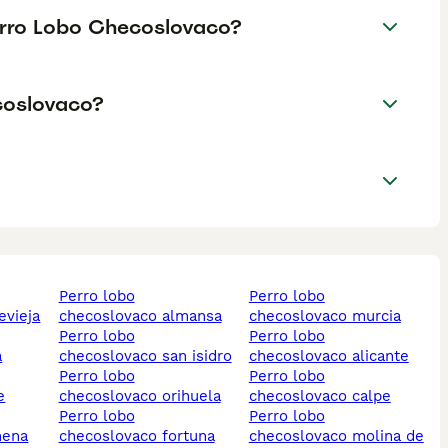
Perro Lobo Checoslovaco?
coslovaco?
perro lobo
perro lobo
evieja
checoslovaco almansa
checoslovaco murcia
perro lobo
perro lobo
a
checoslovaco san isidro
checoslovaco alicante
perro lobo
perro lobo
e
checoslovaco orihuela
checoslovaco calpe
perro lobo
perro lobo
hena
checoslovaco fortuna
checoslovaco molina de