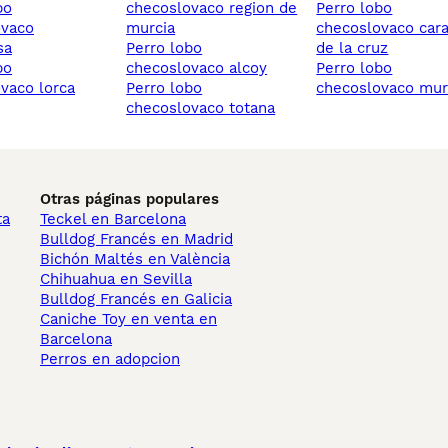
checoslovaco region de
perro lobo
ovaco
murcia
checoslovaco car
sa
perro lobo
de la cruz
checoslovaco alcoy
perro lobo
vaco lorca
perro lobo
checoslovaco mur
checoslovaco totana
Otras páginas populares
ta
Teckel en Barcelona
Bulldog Francés en Madrid
Bichón Maltés en València
Chihuahua en Sevilla
Bulldog Francés en Galicia
Caniche Toy en venta en
Barcelona
Perros en adopcion