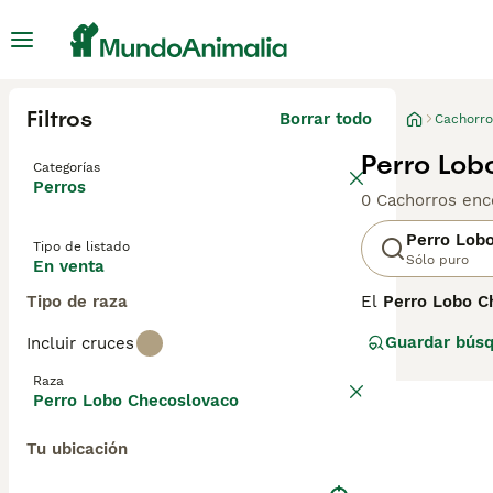
Filtros
Borrar todo
Cachorro
Perro Lob
Categorías
Perros
0 Cachorros enc
Perro Lob
Tipo de listado
Sólo puro
En venta
Tipo de raza
El
Perro Lobo C
creada en 1955 m
Guardar bús
Incluir cruces
capacidad de ent
pelaje denso de
Raza
activo, independ
Perro Lobo Checoslovaco
a sus altos requ
amplio, ya que 
Tu ubicación
negro", "lobo ch
una mascota imp