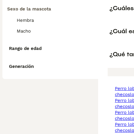
¿Cuáles
Sexo de la mascota
Hembra
¿Cuál e
Macho
Rango de edad
¿Qué ta
Generación
perro lobo
checosl
perro lobo
checoslo
perro lobo
checosl
perro lobo
checoslo