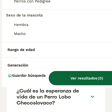
aproximadamente 700€, aunque los precios
Perros con Pedigree
pueden variar según factores como el
pedigrí, la reputación del criador y la
Sexo de la mascota
ubicación.
Hembra
¿Cómo es el carácter de
Macho
Perro Lobo Checoslovaco?
Rango de edad
¿Cuáles son las ventajas y
desventajas de la raza Perro
Generación
Lobo Checoslovaco?
Guardar búsqueda
Ver resultados
(
0
)
¿Cuál es la esperanza de
vida de un Perro Lobo
Checoslovaco?